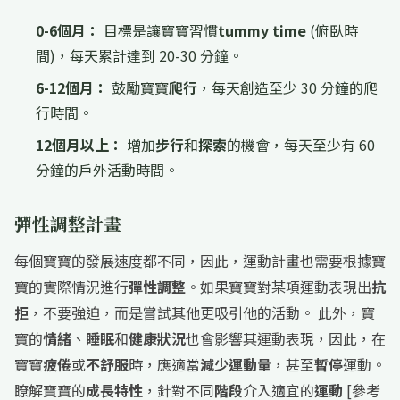
0-6個月：
目標是讓寶寶習慣
tummy time
(俯臥時
間)，每天累計達到 20-30 分鐘。
6-12個月：
鼓勵寶寶
爬行
，每天創造至少 30 分鐘的爬
行時間。
12個月以上：
增加
步行
和
探索
的機會，每天至少有 60
分鐘的戶外活動時間。
彈性調整計畫
每個寶寶的發展速度都不同，因此，運動計畫也需要根據寶
寶的實際情況進行
彈性調整
。如果寶寶對某項運動表現出
抗
拒
，不要強迫，而是嘗試其他更吸引他的活動。 此外，寶
寶的
情緒
、
睡眠
和
健康狀況
也會影響其運動表現，因此，在
寶寶
疲倦
或
不舒服
時，應適當
減少運動量
，甚至
暫停
運動。
瞭解寶寶的
成長特性
，針對不同
階段
介入適宜的
運動
[參考