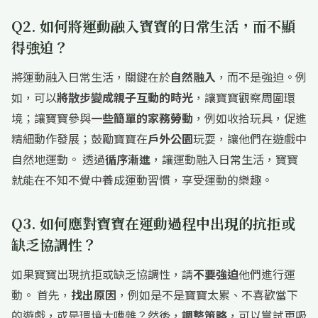
Q2. 如何將運動融入寶寶的日常生活，而不顯
得強迫？
將運動融入日常生活，關鍵在於
自然融入
，而不是強迫。例
如，可以
將散步變成親子互動的時光
，讓寶寶觀察周圍環
境；讓寶寶參與
一些簡單的家務勞動
，例如收拾玩具，促進
精細動作發展；鼓勵寶寶在
戶外公園
玩耍，讓他們在遊戲中
自然地運動。 透過
循序漸進
，讓運動融入日常生活，寶寶
就能在不知不覺中養成運動習慣，享受運動的樂趣。
Q3. 如何應對寶寶在運動過程中出現的抗拒或
缺乏協調性？
如果寶寶出現抗拒或缺乏協調性，請
不要強迫
他們進行運
動。 首先，
找出原因
，例如是不是寶寶太累、不喜歡當下
的遊戲，或是環境太嘈雜？然後，
調整策略
，可以嘗試更吸