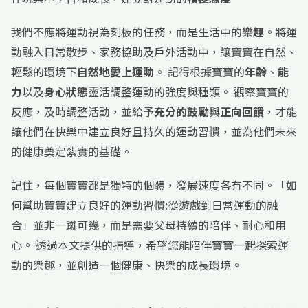
我們不應將運動視為刻板的任務，而是生活中的
樂趣
。將運
動融入日常散步、家務協助及戶外活動中，讓寶寶在自然、
輕鬆的環境下
自然地愛上運動
。 記得根據寶寶的
年齡
、
能
力
以及
身心狀態
靈活調整運動的強度與種類。 觀察寶寶的
反應，及時調整活動，並給予
充分的鼓勵
與
正向回饋
，才能
讓他們在快樂中建立良好且持久的運動習慣，並為他們未來
的健康奠定紮實的基礎。
記住，每個寶寶都是獨特的個體，發展速度各有不同。「如
何幫助寶寶建立良好的運動習慣:從遊戲到日常運動的融
合」並非一蹴可幾，而是需要父母持續的陪伴、耐心和用
心。 透過本文提供的指導，希望您能陪伴寶寶一起探索運
動的樂趣，並創造一個健康、快樂的成長環境。