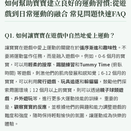
如何幫助寶寶建立良好的運動習慣:從遊
戲到日常運動的融合 常見問題快速FAQ
Q1. 如何讓寶寶在遊戲中自然地愛上運動？
讓寶寶在遊戲中愛上運動的關鍵在於
循序漸進
和
趣味性
。不
要將運動當作任務，而是融入遊戲中。例如，0-6 個月的寶
寶，可以用
輕柔的按摩
、
踢腿練習
和
Tummy Time
(俯臥
時間) 等遊戲，刺激他們的肌肉發展和感知覺；6-12 個月的
寶寶，可以利用
爬行遊戲
、
玩具追逐
和
躲貓貓
，鼓勵他們探
索周圍環境；12 個月以上的寶寶，則可以透過
親子球類遊
戲
、
戶外遊玩
等，進行更多大運動技能的訓練。 重要的
是，
觀察寶寶的反應
，並根據他們的興趣和能力調整遊戲的
難度和強度，隨時保持輕鬆愉快的氛圍，讓運動成為快樂的
體驗。