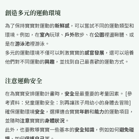
創造多元的運動環境
為了保持寶寶對運動的
新鮮感
，可以嘗試不同的運動類型和
環境。例如，在
室內
玩球、
戶外
散步、在
公園
裡盪鞦韆、或
是在
游泳池
裡游泳。
多元的運動環境不僅可以刺激寶寶的
感官發展
，還可以培養
他們對不同運動的
興趣
，並找到自己最喜歡的運動方式。
注意運動安全
在為寶寶安排運動計畫時，
安全
是最重要的考量因素。 [參
考資料：兒童運動安全：別再讓孩子用幼小的身體去冒險]
確保運動環境
安全
，選擇適合寶寶
年齡
和
能力
的運動項目，
並隨時
注意
寶寶的
身體狀況
。
此外，也要教導寶寶一些基本的
安全知識
，例如如何
避免碰
撞
、如何
保護自己
等。