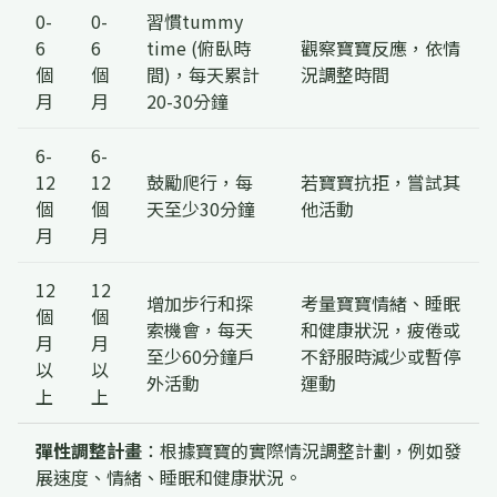
0-
0-
習慣tummy
6
6
time (俯臥時
觀察寶寶反應，依情
個
個
間)，每天累計
況調整時間
月
月
20-30分鐘
6-
6-
12
12
鼓勵爬行，每
若寶寶抗拒，嘗試其
個
個
天至少30分鐘
他活動
月
月
12
12
增加步行和探
考量寶寶情緒、睡眠
個
個
索機會，每天
和健康狀況，疲倦或
月
月
至少60分鐘戶
不舒服時減少或暫停
以
以
外活動
運動
上
上
彈性調整計畫
：根據寶寶的實際情況調整計劃，例如發
展速度、情緒、睡眠和健康狀況。