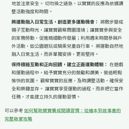
地並注意安全。 切勿操之過急，以寶寶的反應為依據調
整活動強度和時間。
將運動融入日常生活，創造更多運動機會：
將散步變成
親子互動時光，讓寶寶觀察周圍環境；讓寶寶參與安全
的家務勞動，促進精細動作發展；利用週末時間參與戶
外活動，如公園遊玩或騎乘兒童自行車。 將運動自然地
融入日常生活，而非單獨安排，更易堅持。
保持積極互動和正向回饋，建立正面運動體驗：
在遊戲
和運動過程中，給予寶寶充分的鼓勵和讚美，營造輕鬆
愉快的氛圍。 觀察寶寶的反應，及時調整活動，確保安
全和樂趣並存。 讓寶寶享受運動的過程，而非把它當作
任務，才能建立持久的運動習慣。
可以參考
如何幫助寶寶養成閱讀習慣：從繪本到故事書的
完整啟蒙攻略