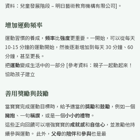
資料：兒童發展階段 – 明日藝術教育機構有限公司]。
增加運動頻率
運動習慣的養成，
頻率
比
強度
更重要。一開始，可以從每天
10-15 分鐘的運動開始，然後逐漸增加到每天 30 分鐘、60
分鐘，甚至更長。
把
運動
變成生活中的一部分 [參考資料：親子一起動起來！
協助孩子建立
善用獎勵與鼓勵
當寶寶完成運動目標時，給予適當的
獎勵
和
鼓勵
，例如一個
擁抱
、一句
稱讚
，或是一個
小小的禮物
。
這些正向回饋可以增強寶寶的
成就感
和
自信心
，並激勵他持
續參與運動。 此外，
父母
的
陪伴
和
參與
也是最