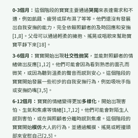
0-3個月：
這個階段的寶寶主要通過
哭鬧
來表達需求和不
適，例如飢餓、疲勞或尿布濕了等等。他們還沒有發展
出自我安撫的能力，完全依賴照顧者的及時回應和安撫
[1,8]。父母可以通過輕柔的擁抱、搖晃或唱歌來幫助寶
寶平靜下來[18]。
3-6個月：
寶寶開始出現
社交性微笑
，並能對照顧者的情
緒做出反應[1,12]。他們可能會因為看到熟悉的面孔而
微笑，或因為聽到溫柔的聲音而感到安心。這個階段的
寶寶開始發展一些初步的自我安撫行為，例如吸吮手指
或安撫奶嘴[3,5]。
6-12個月：
寶寶的情緒變得更加
多樣化
，開始出現害
怕、生氣和焦慮等情緒[1,7,12]。他們可能會對陌生人
感到害怕，或在與照顧者分離時感到焦慮。這個階段的
寶寶開始
模仿
大人的行為，並通過觸摸、搖晃或輕撞頭
部來安慰自己[2,5]。