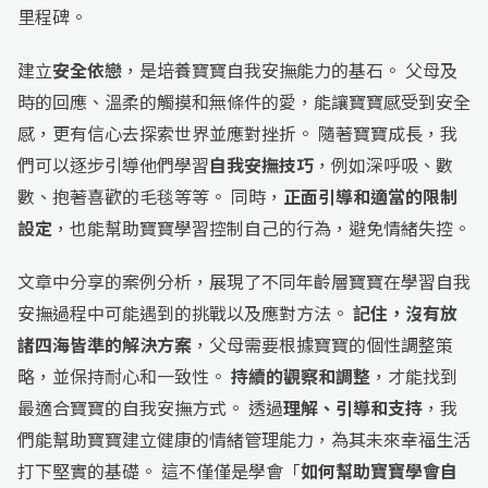
里程碑。
建立
安全依戀
，是培養寶寶自我安撫能力的基石。 父母及
時的回應、溫柔的觸摸和無條件的愛，能讓寶寶感受到安全
感，更有信心去探索世界並應對挫折。 隨著寶寶成長，我
們可以逐步引導他們學習
自我安撫技巧
，例如深呼吸、數
數、抱著喜歡的毛毯等等。 同時，
正面引導和適當的限制
設定
，也能幫助寶寶學習控制自己的行為，避免情緒失控。
文章中分享的案例分析，展現了不同年齡層寶寶在學習自我
安撫過程中可能遇到的挑戰以及應對方法。
記住，沒有放
諸四海皆準的解決方案
，父母需要根據寶寶的個性調整策
略，並保持耐心和一致性。
持續的觀察和調整
，才能找到
最適合寶寶的自我安撫方式。 透過
理解、引導和支持
，我
們能幫助寶寶建立健康的情緒管理能力，為其未來幸福生活
打下堅實的基礎。 這不僅僅是學會「
如何幫助寶寶學會自