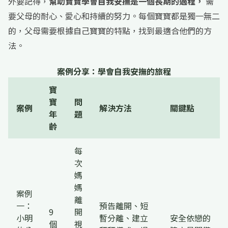
外要記得，
幫助寶寶學會自我安撫是一個長期的過程，
需
要父母的耐心、愛心和持續的努力。每個寶寶都是獨一無二
的，父母需要根據自己寶寶的特點，找到最適合他們的方
法。
案例分享：學會自我安撫的旅程
寶
寶
問
案例
解決方法
關鍵點
年
題
齡
每
次
媽
媽
案例
離
一：
預告離開、短
9
開
小明
暫分離、建立
安全依戀的
個
視