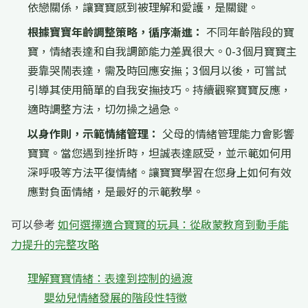
依戀關係，讓寶寶感到被理解和愛護，是關鍵。
根據寶寶年齡調整策略，循序漸進：
不同年齡階段的寶
寶，情緒表達和自我調節能力差異很大。0-3個月寶寶主
要靠哭鬧表達，需及時回應安撫；3個月以後，可嘗試
引導其使用簡單的自我安撫技巧。持續觀察寶寶反應，
適時調整方法，切勿操之過急。
以身作則，示範情緒管理：
父母的情緒管理能力會影響
寶寶。當您遇到挫折時，坦誠表達感受，並示範如何用
深呼吸等方法平復情緒。讓寶寶學習在您身上如何有效
應對負面情緒，是最好的示範教學。
可以參考
如何選擇適合寶寶的玩具：從啟蒙教育到動手能
力提升的完整攻略
理解寶寶情緒：表達到控制的過渡
嬰幼兒情緒發展的階段性特徵