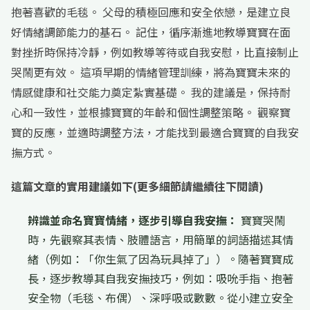
抱著喜歡的毛毯。 父母的積極回應和安全依戀，是建立良
好情緒調節能力的基石。 記住，循序漸進地教導寶寶在面
對挫折時保持冷靜，例如教導等待或自我安慰，比直接制止
哭鬧更有效。 這項早期的情緒管理訓練，將為寶寶未來的
情感健康和社交能力奠定紮實基礎。 我的建議是，保持耐
心和一致性，並根據寶寶的年齡和個性調整策略。 觀察寶
寶的反應，並適時調整方法，才能找到最適合寶寶的自我安
撫方式。
這篇文章的實用建議如下(更多細節請繼續往下閱讀)
辨識並命名寶寶情緒，逐步引導自我安撫：
寶寶哭鬧
時，先觀察其表情、肢體語言，用簡單的詞語描述其情
緒（例如：「你生氣了因為玩具掉了」）。隨著寶寶成
長，逐步教導其自我安撫技巧，例如：吸吮手指、抱著
安全物（毛毯、布偶）、深呼吸或數數。從小建立安全