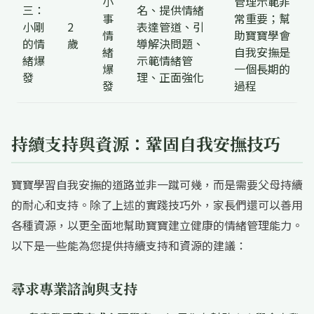
小
管理示範非
三：
名、提供情緒
事
常重要；幫
小剛
2
表達管道、引
情
助寶寶學會
的情
歲
導解決問題、
緒
自我安撫是
緒爆
示範情緒管
爆
一個長期的
發
理、正面強化
發
過程
持續支持與資源：鞏固自我安撫技巧
寶寶學習自我安撫的道路並非一蹴可幾，而是需要父母持續
的耐心和支持。除了上述的實踐技巧外，家長們還可以善用
各種資源，以更全面地幫助寶寶建立健康的情緒管理能力。
以下是一些能為您提供持續支持和資源的建議：
尋求專業諮詢與支持