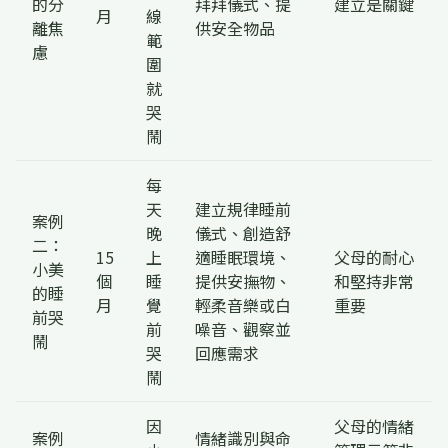
的分
拜拜儀式、提
建立是關鍵
月
線
離焦
供安全物品
範
慮
圍
就
哭
鬧
每
天
建立規律睡前
案例
晚
儀式、創造舒
二：
15
上
適睡眠環境、
父母的耐心
小美
個
睡
提供安撫物、
和堅持非常
的睡
月
覺
輕柔音樂或白
重要
前哭
前
噪音、觀察並
鬧
哭
回應需求
鬧
因
父母的情緒
案例
情緒識別與命