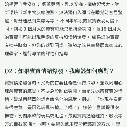
始學習自我安撫： 頻繁哭鬧、難以安撫、情緒起伏大、對
新環境或新事物反應強烈、無法獨自入睡或在睡覺時容易驚
醒、對分離感到焦慮等等。 不同年齡段的寶寶表現可能不
同，例如 3 個月大的寶寶可能只是持續哭鬧，而 18 個月大
的寶寶則可能出現明顯的反抗和情緒爆發。 如果您的寶寶
有這些跡象，但您仍感到困惑，建議諮詢兒童發展專家或心
理學家，進行專業的評估和指導。
Q2：如果寶寶情緒爆發，我應該如何應對？
寶寶情緒爆發時，父母的首要任務是保持冷靜，並以同理心
理解寶寶的感受。不要急於制止哭鬧，而是先觀察寶寶的情
緒，嘗試用簡單的語言命名他的感受，例如：「你現在看起
來很生氣，是因為玩具被搶走了嗎？」 接著，嘗試提供安
撫物，例如柔軟的玩具或毛毯，鼓勵寶寶通過輕拍、吸吮等
方式自我安撫。 同時，要避免使用威脅或懲罰的方式。 您