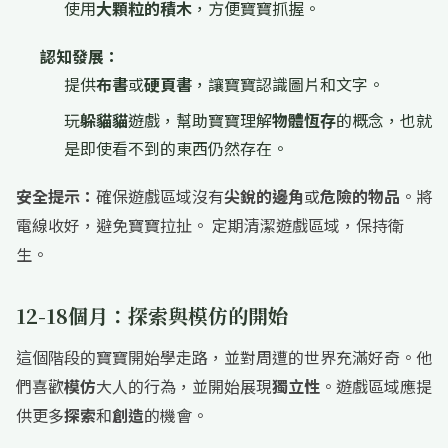
使用
大顆粒的積木
，方便寶寶抓握。
認知發展：
提供
布書
或
硬頁書
，讓寶寶認識圖片和文字。
玩
躲貓貓
遊戲，幫助寶寶理解
物體恆存
的概念，也就
是即使看不到的東西仍然存在。
安全提示：
確保遊戲區域沒有
尖銳的邊角
或
危險的物品
。將
電線收好，避免寶寶拉扯。 定期清潔遊戲區域，保持衛
生。
12-18個月：探索與模仿的開始
這個階段的寶寶開始學走路，並對周遭的世界充滿好奇。他
們喜歡
模仿
大人的行為，並開始展現
獨立性
。遊戲區域應提
供更多
探索
和
創造
的機會。