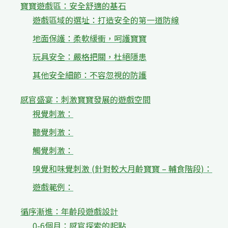
寶寶遊戲區：安全舒適的基石
遊戲區域的選址：打造安全的第一道防線
地面保護：柔軟緩衝，呵護寶寶
玩具安全：嚴格把關，杜絕隱患
其他安全細節：不容忽視的防護
感官盛宴：刺激寶寶發展的遊戲空間
視覺刺激：
聽覺刺激：
觸覺刺激：
嗅覺和味覺刺激 (針對較大月齡寶寶 – 輔食階段)：
遊戲範例：
循序漸進：年齡段遊戲設計
0-6個月：感官探索的起點