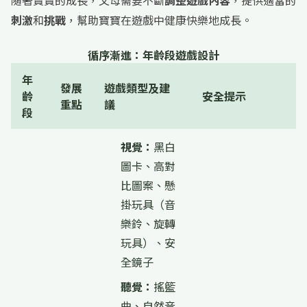
隨著寶寶的成長，父母需要不斷
調整遊戲內容
，提供適當的
刺激
和
挑戰
，幫助寶寶在遊戲中健康快樂地成長。
循序漸進：年齡段遊戲設計
年
發展
遊戲類型及建
齡
安全提示
重點
議
段
視覺：
黑白
圖卡、高對
比圖案、懸
掛玩具（音
樂鈴、旋轉
玩具）、安
全鏡子
聽覺：
搖籃
曲、自然音