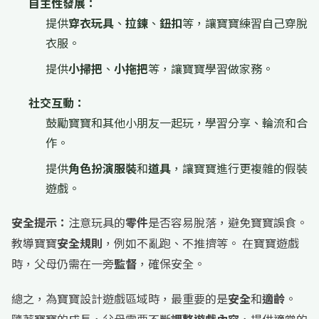
自主性發展：
提供
穿衣玩具
、
拉鍊
、
鈕扣
等，讓寶寶練習自己穿脫
衣服。
提供
小掃把
、
小拖把
等，讓寶寶學習做家務。
社交互動：
鼓勵寶寶和其他小朋友一起玩，學習分享、輪流和合
作。
提供
角色扮演服裝
和
道具
，讓寶寶進行更複雜的假裝
遊戲。
安全提示：
注意玩具的
零件
是否容易脫落，避免寶寶誤食。
教導寶寶
安全規則
，例如不亂跑、不推擠等。 在寶寶遊戲
時，父母仍需在一旁
監督
，確保安全。
總之，為寶寶設計遊戲區域時，最重要的是
安全
和
適齡
。