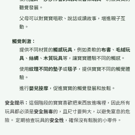
聽覺發展。
父母可以對寶寶唱歌、說話或讀故事，增進親子互
動。
觸覺刺激：
提供不同材質的
觸感玩具
，例如柔軟的
布書
、
毛絨玩
具
、
絲綢
、
木質玩具
等，讓寶寶體驗不同的觸感。
使用
紋理不同的墊子
或
毯子
，提供寶寶不同的觸覺體
驗。
進行
嬰兒按摩
，促進寶寶的觸覺發展和放鬆。
安全提示：
這個階段的寶寶喜歡把東西放進嘴裡，因此所有
玩具都必須是
安全無毒
的，且尺寸要夠大，以避免窒息的危
險。 定期檢查玩具的
安全性
，確保沒有鬆脫的小零件。