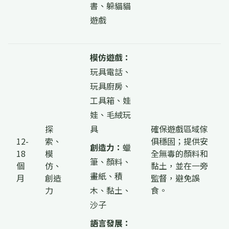
書、躲貓貓
遊戲
模仿遊戲：
玩具電話、
玩具廚房、
工具箱、娃
娃、毛絨玩
探
具
確保遊戲區域傢
12-
索、
俱穩固；提供安
創造力：
蠟
18
模
全無毒的顏料和
筆、顏料、
個
仿、
黏土，並在一旁
畫紙、積
月
創造
監督，避免誤
力
木、黏土、
食。
沙子
語言發展：