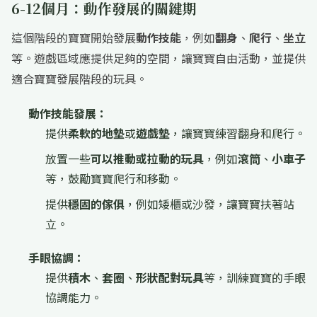
6-12個月：動作發展的關鍵期
這個階段的寶寶開始發展
動作技能
，例如
翻身
、
爬行
、
坐立
等。遊戲區域應提供足夠的空間，讓寶寶自由活動，並提供
適合寶寶發展階段的玩具。
動作技能發展：
提供
柔軟的地墊
或
遊戲墊
，讓寶寶練習翻身和爬行。
放置一些
可以推動或拉動的玩具
，例如
滾筒
、
小車子
等，鼓勵寶寶爬行和移動。
提供
穩固的傢俱
，例如矮櫃或沙發，讓寶寶扶著站
立。
手眼協調：
提供
積木
、
套圈
、
形狀配對玩具
等，訓練寶寶的手眼
協調能力。