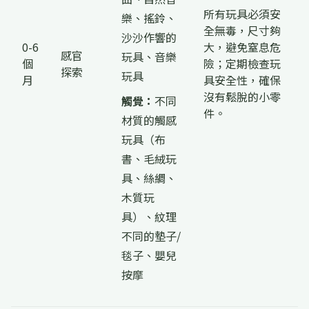
所有玩具必須安
樂、搖鈴、
全無毒，尺寸夠
沙沙作響的
0-6
大，避免窒息危
感官
玩具、音樂
個
險；定期檢查玩
探索
玩具
月
具安全性，確保
沒有鬆脫的小零
觸覺：
不同
件。
材質的觸感
玩具（布
書、毛絨玩
具、絲綢、
木質玩
具）、紋理
不同的墊子/
毯子、嬰兒
按摩