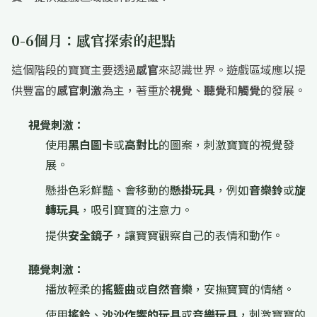
0-6個月：感官探索的起點
這個階段的寶寶主要透過
感官
來認識世界。遊戲區域應以提
供豐富的
感官刺激
為主，著重於
視覺
、
聽覺
和
觸覺
的發展。
視覺刺激：
使用
黑白圖卡
或
高對比
的圖案，刺激寶寶的視覺發
展。
懸掛色彩鮮豔、會移動的
懸掛玩具
，例如
音樂鈴
或
旋
轉玩具
，吸引寶寶的注意力。
提供
安全鏡子
，讓寶寶觀察自己的表情和動作。
聽覺刺激：
播放輕柔的
搖籃曲
或
自然音樂
，安撫寶寶的情緒。
使用
搖鈴
、
沙沙作響的玩具
或
音樂玩具
，刺激寶寶的