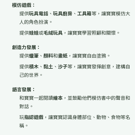
模仿遊戲：
提供
玩具電話
、
玩具廚房
、
工具箱
等，讓寶寶模仿大
人的角色扮演。
提供
娃娃
或
毛絨玩具
，讓寶寶學習照顧和關懷。
創造力發展：
提供
蠟筆
、
顏料
和
畫紙
，讓寶寶自由塗鴉。
提供
積木
、
黏土
、
沙子
等，讓寶寶發揮創意，建構自
己的世界。
語言發展：
和寶寶一起閱讀
繪本
，並鼓勵他們模仿書中的聲音和
對話。
玩
指認遊戲
，讓寶寶認識身體部位、動物、食物等名
稱。