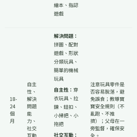
繪本、指認
遊戲
解決問題：
拼圖、配對
遊戲、形狀
分類玩具、
簡單的機械
玩具
自主
注意玩具零件是
自主性：
穿
性、
否容易脫落，避
衣玩具、拉
18-
解決
免誤食；教導寶
24
問題
寶安全規則（不
鍊、鈕扣、
個
能
亂跑、不推
小掃把、小
月
力、
擠）；父母在一
拖把
社交
旁監督，確保安
社交互動：
互動
全。