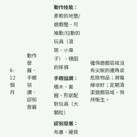
動作技能：
柔軟的地墊/
遊戲墊、可
推動/拉動的
玩具（滾
筒、小車
動作
子）、穩固
發
確保遊戲區域沒
的傢俱
6-
展、
有尖銳的邊角或
12
手眼
危險物品；將電
手眼協調：
個
協
線收好；定期清
積木、套
月
調、
潔遊戲區域，保
圈、形狀配
認知
持衛生。
對玩具（大
發展
顆粒）
認知發展：
布書、硬頁