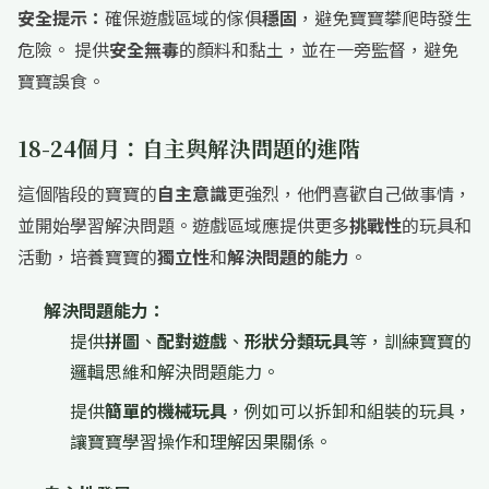
安全提示：
確保遊戲區域的傢俱
穩固
，避免寶寶攀爬時發生
危險。 提供
安全無毒
的顏料和黏土，並在一旁監督，避免
寶寶誤食。
18-24個月：自主與解決問題的進階
這個階段的寶寶的
自主意識
更強烈，他們喜歡自己做事情，
並開始學習解決問題。遊戲區域應提供更多
挑戰性
的玩具和
活動，培養寶寶的
獨立性
和
解決問題的能力
。
解決問題能力：
提供
拼圖
、
配對遊戲
、
形狀分類玩具
等，訓練寶寶的
邏輯思維和解決問題能力。
提供
簡單的機械玩具
，例如可以拆卸和組裝的玩具，
讓寶寶學習操作和理解因果關係。