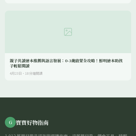
親子共讀繪本推薦與語言發展：0-3歲啟蒙全攻略！鮮明繪本助孩
子輕鬆閱讀
4月23日
·
18
分鐘閱讀
寶寶好物指南
G