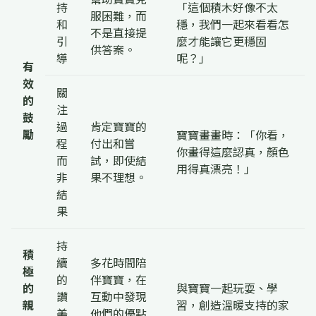
持
「這個積木好像不太
服困難，而
和
穩，我們一起來看看怎
不是直接提
引
麼才能讓它更穩固
供答案。
導
呢？」
有
效
關
的
注
鼓
過
肯定寶寶的
勵
寶寶畫畫時：「你看，
程
付出和嘗
你畫得這麼認真，顏色
而
試，即使結
用得真漂亮！」
非
果不理想。
結
果
持
積
續
多花時間陪
極
的
伴寶寶，在
的
與寶寶一起玩耍、學
讚
互動中發現
親
習，創造溫暖支持的家
美
他們的優點