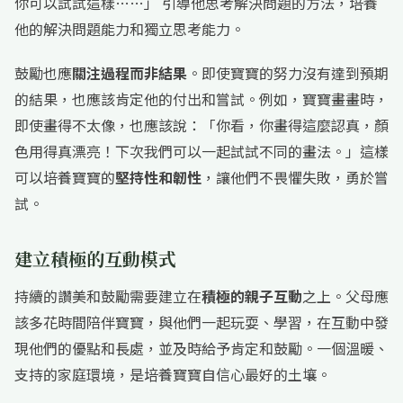
你可以試試這樣……」 引導他思考解決問題的方法，培養
他的解決問題能力和獨立思考能力。
鼓勵也應
關注過程而非結果
。即使寶寶的努力沒有達到預期
的結果，也應該肯定他的付出和嘗試。例如，寶寶畫畫時，
即使畫得不太像，也應該說：「你看，你畫得這麼認真，顏
色用得真漂亮！下次我們可以一起試試不同的畫法。」這樣
可以培養寶寶的
堅持性和韌性
，讓他們不畏懼失敗，勇於嘗
試。
建立積極的互動模式
持續的讚美和鼓勵需要建立在
積極的親子互動
之上。父母應
該多花時間陪伴寶寶，與他們一起玩耍、學習，在互動中發
現他們的優點和長處，並及時給予肯定和鼓勵。一個溫暖、
支持的家庭環境，是培養寶寶自信心最好的土壤。