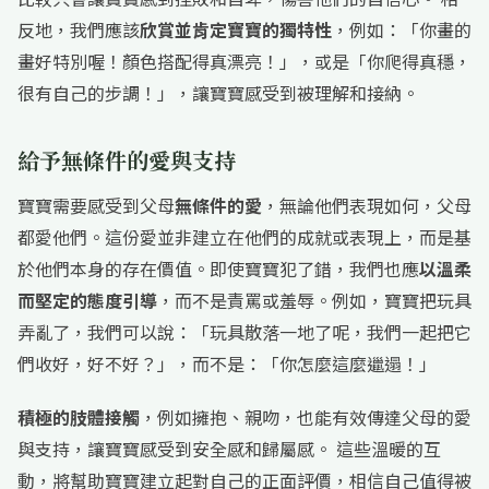
反地，我們應該
欣賞並肯定寶寶的獨特性
，例如：「你畫的
畫好特別喔！顏色搭配得真漂亮！」，或是「你爬得真穩，
很有自己的步調！」，讓寶寶感受到被理解和接納。
給予無條件的愛與支持
寶寶需要感受到父母
無條件的愛
，無論他們表現如何，父母
都愛他們。這份愛並非建立在他們的成就或表現上，而是基
於他們本身的存在價值。即使寶寶犯了錯，我們也應
以溫柔
而堅定的態度引導
，而不是責罵或羞辱。例如，寶寶把玩具
弄亂了，我們可以說：「玩具散落一地了呢，我們一起把它
們收好，好不好？」，而不是：「你怎麼這麼邋遢！」
積極的肢體接觸
，例如擁抱、親吻，也能有效傳達父母的愛
與支持，讓寶寶感受到安全感和歸屬感。 這些溫暖的互
動，將幫助寶寶建立起對自己的正面評價，相信自己值得被