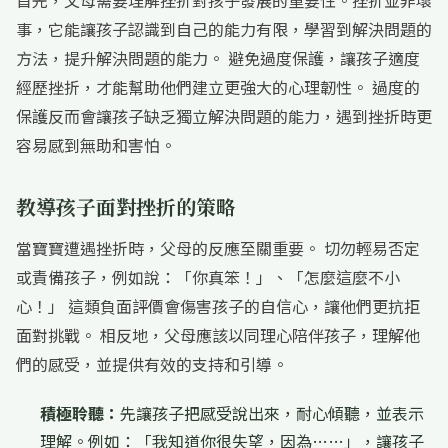
首先，父母需要理解挫折對孩子發展的重要性。挫折並非壞
事，它能讓孩子認識到自己的能力有限，學習到解決問題的
方法，提升解決問題的能力。 避免過度保護，讓孩子適度
經歷挫折，才能幫助他們建立更強大的心理韌性。 過度的
保護反而會讓孩子缺乏獨立解決問題的能力，遇到挫折時更
容易感到無助和害怕。
教導孩子面對挫折的策略
當寶寶遭遇挫折時，父母的反應至關重要。 切勿輕易否定
或責備孩子，例如說：「你真笨！」、「怎麼這麼不小
心！」 這類負面評價會傷害孩子的自信心，讓他們更抗拒
面對挑戰。 相反地，父母應該以同理心陪伴孩子，理解他
們的感受，並提供有效的支持和引導。
積極聆聽：
先讓孩子把感受說出來，耐心傾聽，並表示
理解。例如：「我知道你很失望，因為……」，讓孩子