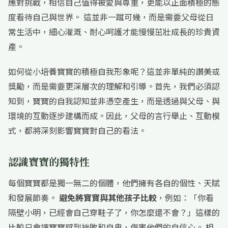
應對挑戰，相信自己值得被愛與尊重，更能以正面積極的態
度看待自己與世界。 這並非一蹴可幾，而是需要父母從日
常生活中，細心灌溉、耐心呵護才能慢慢茁壯成長的珍貴資
產。
如何從小培養寶寶的積極自我形象呢？這並非單純的讚美或
獎勵，而是需要更深層次的理解和引導。首先，我們必須認
知到，寶寶的自我認知並非憑空產生，而是透過與父母、與
環境的互動逐步建構而成。因此，父母的言行舉止、互動模
式，都將深刻影響寶寶對自己的看法。
認識寶寶的獨特性
每個寶寶都是獨一無二的個體，他們擁有各自的個性、天賦
和發展節奏。
避免將寶寶與其他孩子比較
，例如：「你看
隔壁小明，已經會自己穿鞋子了，你怎麼還不會？」這樣的
比較只會讓寶寶感到挫敗和自卑，傷害他們的自信心。 相