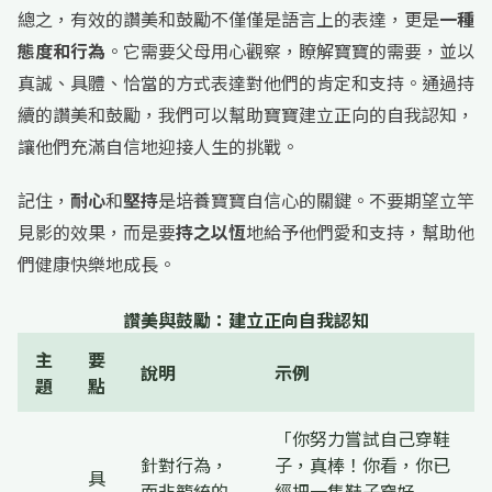
總之，有效的讚美和鼓勵不僅僅是語言上的表達，更是
一種
態度和行為
。它需要父母用心觀察，瞭解寶寶的需要，並以
真誠、具體、恰當的方式表達對他們的肯定和支持。通過持
續的讚美和鼓勵，我們可以幫助寶寶建立正向的自我認知，
讓他們充滿自信地迎接人生的挑戰。
記住，
耐心
和
堅持
是培養寶寶自信心的關鍵。不要期望立竿
見影的效果，而是要
持之以恆
地給予他們愛和支持，幫助他
們健康快樂地成長。
讚美與鼓勵：建立正向自我認知
主
要
說明
示例
題
點
「你努力嘗試自己穿鞋
針對行為，
子，真棒！你看，你已
具
而非籠統的
經把一隻鞋子穿好