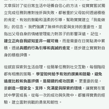
文章探討了從日常生活中培養自信心的方法，從寶寶嘗試獨
立完成任務到應對挫折與失敗，都著重於父母如何透過積極
的肯定、有效的鼓勵和溫柔的引導，幫助寶寶建立「我能做
到」的信念。 我們強調了無條件的愛與支持的重要性，並
指出父母自身的情緒管理能力對孩子的影響深遠。 記住，
建立正向自我認知並非一蹴可幾
，而是需要在日常點滴中累
積，透過
具體的行為引導和真誠的肯定
，逐步建立寶寶對自
身的積極評價。
從感官探索到生活自理，從簡單任務到社交互動，每個階段
都有相應的策略。
學習如何給予有效的讚美和鼓勵，避免
過度比較和負面評價，是關鍵的成功因素。
更重要的是，
要
創造一個安全、支持、充滿愛與探索的環境
，讓寶寶在嘗
試中學習成長，從每一次的成功與失敗中，都獲得寶貴的經
驗，建立面對挑戰的勇氣和韌性。