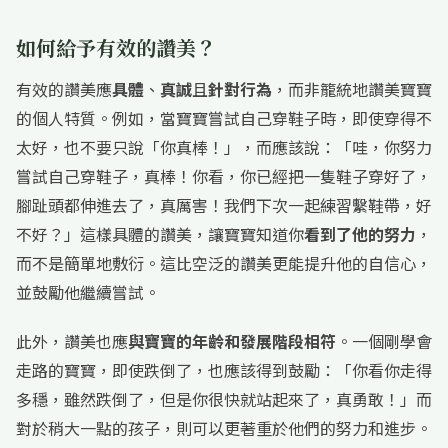
如何給予有效的讚美？
有效的讚美應
具體
、
真誠
且
針對行為
，而非籠統地讚美寶寶
的個人特質。例如，當寶寶嘗試自己穿鞋子時，即使穿得不
太好，也不要只說「你真棒！」，而應該說：「哇，你努力
嘗試自己穿鞋子，真棒！你看，你已經把一隻鞋子穿好了，
腳趾頭都伸進去了，真厲害！我們下次一起練習繫鞋帶，好
不好？」這樣具體的讚美，讓寶寶知道你
看到了他的努力
，
而不是簡單地敷衍。這比空泛的讚美更能提升他的自信心，
並鼓勵他繼續嘗試。
此外，讚美也應
與寶寶的年齡和發展階段相符
。一個剛學會
走路的寶寶，即使跌倒了，也應該得到鼓勵：「你看你走得
多穩，雖然跌倒了，但是你很快就站起來了，真勇敢！」而
對於稍大一點的孩子，則可以更著重於他們的努力和進步。