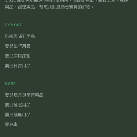
1,012 篇嬰兒用品評測與選購指南，涵蓋嬰兒車、餵食工具、睡眠
用品、護理用品，幫您找到最適合寶寶的好物。
EXPLORE
奶瓶與哺乳用品
嬰兒出行用品
嬰兒床與床墊
嬰兒日常用品
MORE
嬰兒玩具與學習用品
嬰兒睡眠用品
嬰兒護理用品
嬰兒車