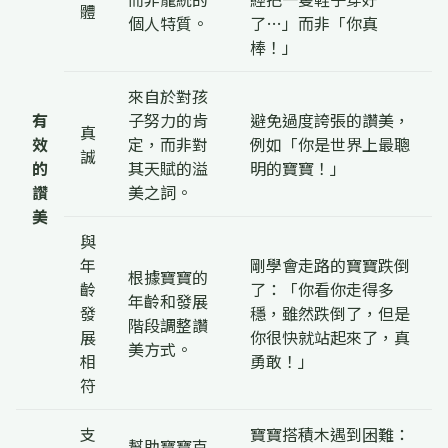
體
個人特質。
了…」而非「你真
棒！」
來自於對孩
有
子努力的肯
避免過度誇張的讚美，
真
效
定，而非對
例如「你是世界上最聰
誠
的
其天賦的溢
明的寶寶！」
讚
美之詞。
美
與
年
剛學會走路的寶寶跌倒
根據寶寶的
齡
了：「你看你走得多
年齡和發展
發
穩，雖然跌倒了，但是
階段調整讚
展
你很快就站起來了，真
美方式。
相
勇敢！」
符
支
寶寶搭積木遇到困難：
幫助寶寶克