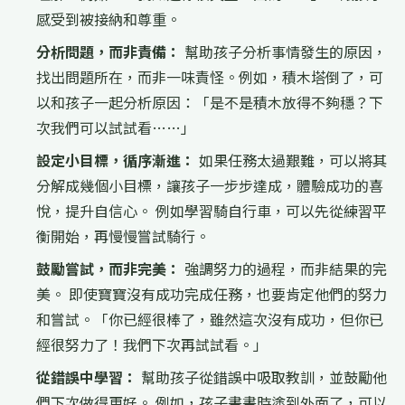
感受到被接納和尊重。
分析問題，而非責備：
幫助孩子分析事情發生的原因，
找出問題所在，而非一味責怪。例如，積木塔倒了，可
以和孩子一起分析原因：「是不是積木放得不夠穩？下
次我們可以試試看……」
設定小目標，循序漸進：
如果任務太過艱難，可以將其
分解成幾個小目標，讓孩子一步步達成，體驗成功的喜
悅，提升自信心。 例如學習騎自行車，可以先從練習平
衡開始，再慢慢嘗試騎行。
鼓勵嘗試，而非完美：
強調努力的過程，而非結果的完
美。 即使寶寶沒有成功完成任務，也要肯定他們的努力
和嘗試。「你已經很棒了，雖然這次沒有成功，但你已
經很努力了！我們下次再試試看。」
從錯誤中學習：
幫助孩子從錯誤中吸取教訓，並鼓勵他
們下次做得更好。 例如，孩子畫畫時塗到外面了，可以