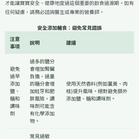
才能讓寶寶安全、健康地度過這個重要的飲食過渡期。如有
任何疑慮，請務必諮詢醫生或專業的營養師。
安全添加輔食：避免常見錯誤
注意
說明
建議
事項
過多的鹽分
避免
會增加腎臟
過早
負擔，過量
添加
的糖分會增
使用天然香料(例如薑黃、肉
鹽、
加蛀牙和肥
桂)提升風味。絕對避免額外
糖和
胖風險，調
添加鹽、糖和調味劑。
調味
味劑可能含
劑
有化學添加
物。
常見過敏