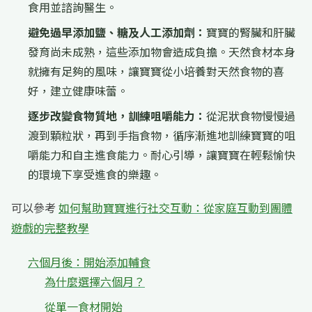
食用並諮詢醫生。
避免過早添加鹽、糖及人工添加劑：
寶寶的腎臟和肝臟
發育尚未成熟，這些添加物會造成負擔。天然食材本身
就擁有足夠的風味，讓寶寶從小培養對天然食物的喜
好，建立健康味蕾。
逐步改變食物質地，訓練咀嚼能力：
從泥狀食物慢慢過
渡到顆粒狀，再到手指食物，循序漸進地訓練寶寶的咀
嚼能力和自主進食能力。耐心引導，讓寶寶在輕鬆愉快
的環境下享受進食的樂趣。
可以參考
如何幫助寶寶進行社交互動：從家庭互動到團體
遊戲的完整教學
六個月後：開始添加輔食
為什麼選擇六個月？
從單一食材開始