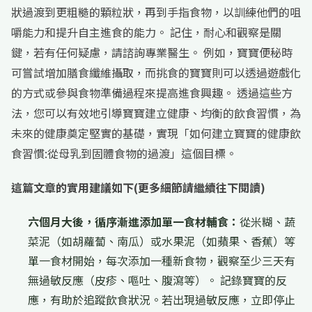
狀過渡到更粗糙的顆粒狀，再到手指食物，以訓練他們的咀
嚼能力和提升自主進食的能力。 記住，耐心和觀察是關
鍵，若有任何疑慮，請諮詢專業醫生。 例如，寶寶便秘時
可嘗試增加膳食纖維攝取，而挑食的寶寶則可以透過遊戲化
的方式或參與食物準備過程來提高進食興趣。 透過這些方
法，您可以有效地引導寶寶建立健康、均衡的飲食習慣，為
未來的健康奠定堅實的基礎，實現「如何建立寶寶的健康飲
食習慣:從母乳到固體食物的過渡」這個目標。
這篇文章的實用建議如下(更多細節請繼續往下閱讀)
六個月大後，循序漸進添加單一食材輔食：
從米糊、蔬
菜泥（如胡蘿蔔、南瓜）或水果泥（如蘋果、香蕉）等
單一食材開始，每次添加一種新食物，觀察至少三天有
無過敏反應（皮疹、嘔吐、腹瀉等）。 記錄寶寶的反
應，有助於追蹤飲食狀況。若出現過敏反應，立即停止