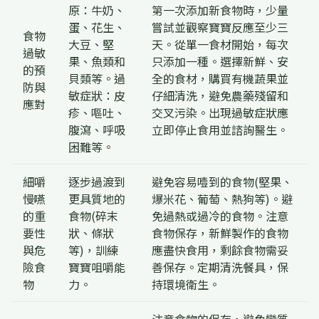
原：牛奶、
第一次添加新食物時，少量
蛋、花生、
嘗試並觀察寶寶反應至少三
食物
大豆、堅
天。從單一食材開始，每次
過敏
果、魚類和
只添加一種。選擇新鮮、安
的預
貝類等。過
全的食材，購買有機蔬果並
防與
敏症狀：皮
仔細清洗，避免農藥殘留和
應對
疹、嘔吐、
交叉污染。出現過敏症狀應
腹瀉、呼吸
立即停止食用並諮詢醫生。
困難等。
細嚼
逐步過渡到
避免容易噎到的食物(堅果、
慢嚥
更具質地的
爆米花、葡萄、熱狗等)。避
的重
食物(碎末
免過熱或過冷的食物。注意
要性
狀、條狀
食物保存，新鮮製作的食物
與危
等)，訓練
應盡快食用，剩餘食物需妥
險食
寶寶咀嚼能
善保存。定期清洗餐具，保
物
力。
持環境衛生。