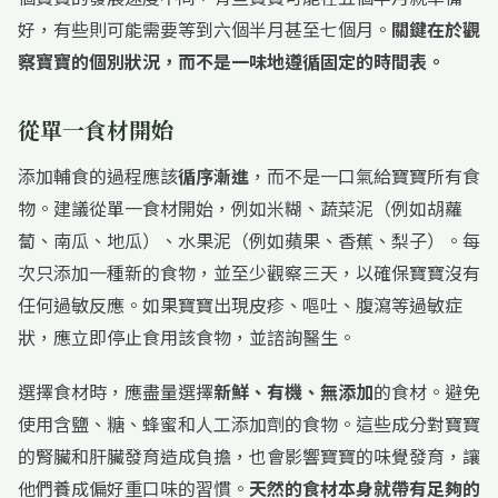
好，有些則可能需要等到六個半月甚至七個月。
關鍵在於觀
察寶寶的個別狀況，而不是一味地遵循固定的時間表。
從單一食材開始
添加輔食的過程應該
循序漸進
，而不是一口氣給寶寶所有食
物。建議從單一食材開始，例如米糊、蔬菜泥（例如胡蘿
蔔、南瓜、地瓜）、水果泥（例如蘋果、香蕉、梨子）。每
次只添加一種新的食物，並至少觀察三天，以確保寶寶沒有
任何過敏反應。如果寶寶出現皮疹、嘔吐、腹瀉等過敏症
狀，應立即停止食用該食物，並諮詢醫生。
選擇食材時，應盡量選擇
新鮮、有機、無添加
的食材。避免
使用含鹽、糖、蜂蜜和人工添加劑的食物。這些成分對寶寶
的腎臟和肝臟發育造成負擔，也會影響寶寶的味覺發育，讓
他們養成偏好重口味的習慣。
天然的食材本身就帶有足夠的