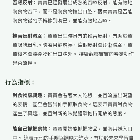
吞嚥反射：
寶寶已經發展出成熟的吞嚥反射，能有效地
將食物吞下，而不是將食物推出口腔。觀察寶寶是否能
將食物從勺子轉移到嘴巴，並能有效地吞嚥。
推舌反射減弱：
寶寶出生時具有的推舌反射，有助於寶
寶吸吮母乳。隨著月齡增長，這個反射會逐漸減弱，寶
寶纔不會將食物推出口腔外。 持續觀察寶寶的吞嚥動作
是否流暢。
行為指標：
對食物感興趣：
寶寶會看著大人吃飯，並且流露出渴望
的表情，甚至會嘗試伸手抓取食物。這表示寶寶對食物
產生了興趣，並且對新的味覺體驗抱持開放的態度。
能自己抓握食物：
寶寶開始能抓握物品，並將其送入口
中。 這表示他的手眼協調能力進步，有助於未來學習自