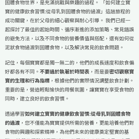
固體食物世界，是充滿挑戰與樂趣的過程。 「如何建立寶
寶的健康飲食習慣:從母乳到固體食物的過渡」這趟旅程的
成功關鍵，在於父母的細心觀察與耐心引導。 我們已經一
起探討了最佳的起始時間、循序漸進的添加策略、常見錯誤
的避免方法，以及不同食物的營養價值與搭配，還有如何從
泥狀食物過渡到固體食物，以及解決常見的飲食問題。
記住，每個寶寶都是獨一無二的，他們的成長速度和飲食偏
好都各有不同。
不要過於執著於時間表
，而是要
密切觀察寶
寶的生理和行為指標
，根據他們的實際情況調整飲食計劃。
重要的是，營造輕鬆愉快的用餐氛圍，讓寶寶在享受食物的
同時，建立良好的飲食習慣。
透過學習
如何建立寶寶的健康飲食習慣:從母乳到固體食物
的過渡
，您不僅能為寶寶提供所需的營養，更能培養他們對
食物的興趣和探索精神，為他們未來的健康奠定堅實的基