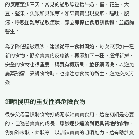
的反應至少三天
。常見的過敏原包括牛奶、蛋、花生、大
豆、堅果、魚類和貝類等。如果寶寶出現皮疹、嘔吐、腹
瀉、呼吸困難等過敏症狀，
應立即停止食用該食物，並諮詢
醫生
。
為了降低過敏風險，建議
從單一食材開始
，每次只添加一種
新的食物，觀察寶寶的反應後，再添加下一種。選擇新鮮、
安全的食材也很重要。
購買有機蔬果，並仔細清洗
，以避免
農藥殘留。烹調食物時，也應注意食物的衛生，避免交叉污
染。
細嚼慢嚥的重要性與危險食物
很多父母習慣將食物打成泥狀給寶寶食用，這在初期是必要
的，但隨著寶寶的成長，
應該逐步過渡到更具質地的食物
，
例如碎末狀、條狀等，以訓練寶寶的咀嚼能力。這有助於寶