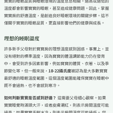
寶寶的睡眠品質與睡眠環境的溫度息息相關。過高或過低的
溫度都會影響寶寶的睡眠，甚至造成健康問題。因此，掌握
寶寶房的舒適溫度，是創造良好睡眠環境的關鍵步驟。這不
僅關乎寶寶的睡眠品質，更直接影響他們的健康與成長。
理想的睡眠溫度
許多新手父母對於寶寶房的理想溫度感到困惑。事實上，並
沒有絕對的標準溫度，因為寶寶的體溫調節能力仍在發育
中，會受到許多因素影響，例如寶寶的體質、衣著、以及季
節變化等。但一般來說，
18-22攝氏度
被認為是大多數寶寶
最舒適的睡眠溫度範圍。這個溫度範圍能確保寶寶在睡眠中
既不會過熱，也不會感到寒冷。
如何判斷寶寶是否感到舒適？
這需要父母細心觀察。如果
寶寶睡覺時滿頭大汗，或者皮膚潮紅，則表示房間溫度可能
過高；如果寶寶手腳冰冷，則表示房間溫度可能過低。 您