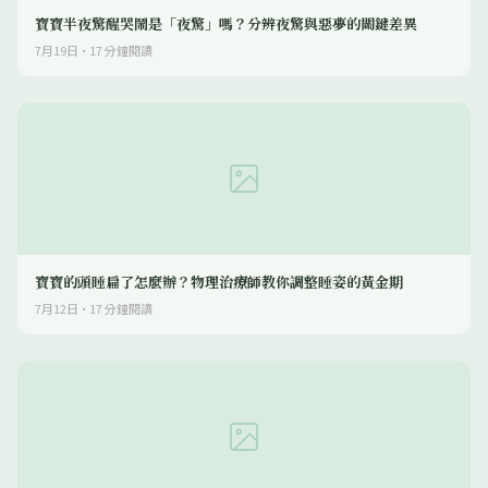
寶寶半夜驚醒哭鬧是「夜驚」嗎？分辨夜驚與惡夢的關鍵差異
7月19日
·
17
分鐘閱讀
寶寶的頭睡扁了怎麼辦？物理治療師教你調整睡姿的黃金期
7月12日
·
17
分鐘閱讀