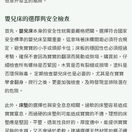
低意外發生的風險。
嬰兒床的選擇與安全檢查
首先，
嬰兒床
本身的安全性就需要嚴格把關。選擇符合國家
安全標準的嬰兒床至關重要，這意味著床欄間距必須符合規
定，避免寶寶的小手或頭部卡住；床板的穩固性也必須經過
考驗，確保不會因為寶寶的翻滾而晃動或倒塌。購買前，仔
細檢查所有螺絲是否緊固，木質是否有裂縫或損壞，塗料是
否環保無毒。 定期檢查嬰兒床也是必要的，尤其是在寶寶
學會翻身、爬行之後，更要加強檢查，及時發現並排除潛在
的危險。
此外，
床墊
的選擇也與安全息息相關。過軟的床墊容易造成
寶寶窒息，而過硬的床墊則可能造成寶寶的不適。理想的床
墊應是堅固、平整、透氣性良好的，厚度適中，能提供寶寶
足夠的支撐，又不會過於柔軟。建議選擇天然材質如椰子纖