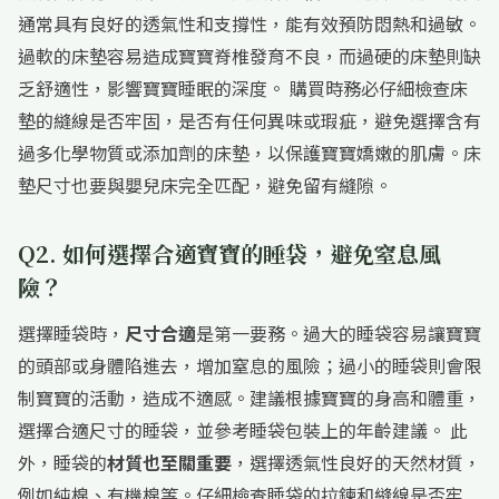
通常具有良好的透氣性和支撐性，能有效預防悶熱和過敏。
過軟的床墊容易造成寶寶脊椎發育不良，而過硬的床墊則缺
乏舒適性，影響寶寶睡眠的深度。 購買時務必仔細檢查床
墊的縫線是否牢固，是否有任何異味或瑕疵，避免選擇含有
過多化學物質或添加劑的床墊，以保護寶寶嬌嫩的肌膚。床
墊尺寸也要與嬰兒床完全匹配，避免留有縫隙。
Q2. 如何選擇合適寶寶的睡袋，避免窒息風
險？
選擇睡袋時，
尺寸合適
是第一要務。過大的睡袋容易讓寶寶
的頭部或身體陷進去，增加窒息的風險；過小的睡袋則會限
制寶寶的活動，造成不適感。建議根據寶寶的身高和體重，
選擇合適尺寸的睡袋，並參考睡袋包裝上的年齡建議。 此
外，睡袋的
材質也至關重要
，選擇透氣性良好的天然材質，
例如純棉、有機棉等。仔細檢查睡袋的拉鍊和縫線是否牢