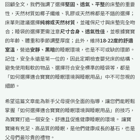
回顧全文，我們強調了選擇
堅固、透氣、平整
的床墊的重要
性，天然材質如椰子纖維、乳膠或天然棉都是不錯的選擇；
床單則建議選擇
純棉或天然材質
，並確保尺寸與床墊完全吻
合；睡袋的選擇更需注意
尺寸合身、透氣性佳
，並根據寶寶
的年齡、體重和季節調整厚度；此外，維持
18-22度的舒適
室溫
，營造
安靜、黑暗
的睡眠環境，也是不可或缺的環節。
記住，安全永遠是第一位的，因此定期檢查嬰兒床的結構、
避免使用鬆軟的物品、選擇符合安全標準的睡袋等，都是
「如何選擇適合寶寶的睡眠環境與睡眠用品」中不可忽視的
細節。
希望這篇文章能為新手父母提供全面的指導，讓您們能輕鬆
掌握「如何選擇適合寶寶的睡眠環境與睡眠用品」的技巧，
為寶寶打造一個安全、舒適且促進健康睡眠的環境。 讓寶
寶擁有充足、高品質的睡眠，是他們健康成長的基石，也是
父母們最珍貴的禮物。