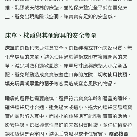
維、乳膠或天然棉的床墊，並確保床墊完全平鋪在嬰兒床
上，避免出現縫隙或空洞，讓寶寶有足夠的安全感。
床單、枕頭與其他寢具的安全考量
床單
的選擇也需要注意安全。選擇純棉或其他天然材質、無
化學處理的床單，避免使用過於鮮豔或印有複雜圖案的床
單，減少刺激和過敏風險。床單尺寸應與床墊大小完全匹
配，避免鬆動造成寶寶被蓋住口鼻的危險。
切勿使用枕頭、
填充玩具或厚重的毯子
等容易造成窒息風險的物品。
睡袋
的選擇也需要謹慎。選擇符合寶寶年齡和體重的睡袋，
確保睡袋尺寸合適，避免過大或過小。過大的睡袋容易讓寶
寶的頭部陷入其中，而過小的睡袋則可能限制寶寶的活動，
影響呼吸。選擇透氣性良好的天然材質睡袋，並仔細檢查拉
鍊和縫線是否牢固，避免睡袋鬆脫或卡住寶寶。
務必按照