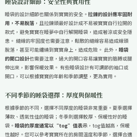
睡袋設計細節：安全性與實用性
睡袋的設計細節也關係到寶寶的安全。
拉鍊的設計應牢固耐
用，不易脫落
，且拉鍊頭最好設計成不易被寶寶自行拉開的
款式，避免寶寶在睡夢中自行解開睡袋，造成著涼或安全隱
患。 縫線的牢固度也需要注意，鬆散的縫線容易造成線頭
脫落，甚至可能纏繞到寶寶身上，造成危險。 此外，
睡袋
的開口設計
也需要注意，過大的開口容易讓寶寶的胳膊或腿
伸出來，影響保暖效果。 有些睡袋設計有可調節的袖口或
開口，可以根據寶寶的年齡和季節調整，更為實用。
不同季節的睡袋選擇：厚度與保暖性
根據季節的不同，選擇不同厚度的睡袋非常重要。夏季選擇
薄款、透氣性佳的睡袋；冬季則選擇較厚、保暖性好的睡
袋。
睡袋的厚度通常以“tog”值表示
，tog值越高，保暖
性越好。您可以參考寶寶所在的房間溫度和季節，選擇合適