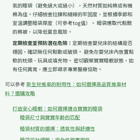
氣的睡袋（避免過大或過小），天然材質如純棉或有機
棉為佳。仔細檢查拉鍊和縫線的牢固度，並根據季節和
室溫調整睡袋厚度（可參考tog值）。 睡袋應取代鬆散
的棉被，以降低窒息風險。
定期檢查並預防潛在危險：
定期檢查嬰兒床的結構是否
穩固，確認無任何鬆動或破損。 避免在嬰兒床內放置鬆
軟的枕頭、玩具或填充物。 密切觀察寶寶睡眠狀態，如
有任何異常，應立即尋求專業醫療協助。
可以參考
新生兒推車的耐用性：如何選擇高品質推車材
料？選購攻略
打造安心睡眠：如何選擇適合寶寶的睡袋
睡袋尺寸與寶寶年齡的匹配
睡袋材質的選擇：透氣性與舒適性
睡袋設計細節：安全性與實用性