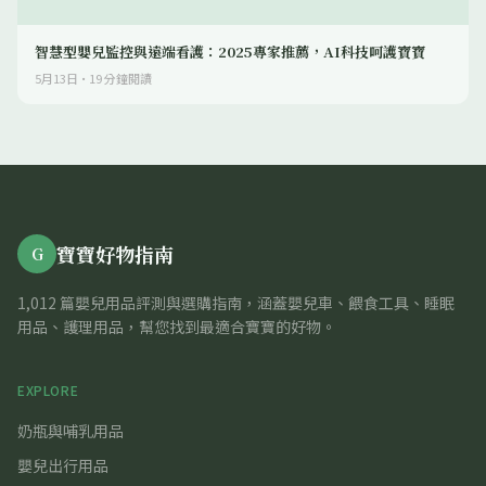
智慧型嬰兒監控與遠端看護：2025專家推薦，AI科技呵護寶寶
5月13日
·
19
分鐘閱讀
寶寶好物指南
G
1,012 篇嬰兒用品評測與選購指南，涵蓋嬰兒車、餵食工具、睡眠
用品、護理用品，幫您找到最適合寶寶的好物。
EXPLORE
奶瓶與哺乳用品
嬰兒出行用品