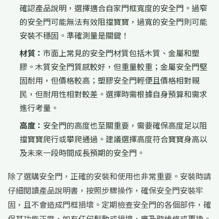
確認產品說明，選擇適合自家門框寬度的安全門。過窄
的安全門可能無法有效阻擋寶寶，過寬的安全門則可能
安裝不穩固。準確測量是關鍵！
材質：
市面上常見的安全門材質包括木質、金屬和塑
膠。木質安全門質感較好，但重量較重；金屬安全門堅
固耐用，但價格較高；塑膠安全門輕便且價格相對親
民，但耐用性相對較差。選擇時需根據自身預算和需求
進行考量。
高度：
安全門的高度也至關重要，需要確保高度足以阻
擋寶寶爬行或攀爬通過。建議選擇高度符合寶寶身高以
及未來一段時間成長預期的安全門。
除了選購安全門，正確的安裝和使用也非常重要。安裝時請
仔細閱讀產品說明書，按照步驟操作，確保安全門安裝牢
固，且不會造成門框損壞。定期檢查安全門的各個部件，確
保其功能正常，如有任何鬆動或損壞，應及時維修或更換。