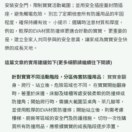
安裝安全門，限制寶寶活動範圍；並用安全插座蓋封閉插
座，避免觸電危險。 別忘了定期檢查所有防護用品的牢固
程度，確保持續有效。 小提示：選購時注意材質和厚度，
例如，較厚的EVA材質防撞條更適合好動的寶寶。 更重要的
是，建立全家人共同參與的安全意識，讓家成為寶寶安全快
樂的成長天地。
這篇文章的實用建議如下(更多細節請繼續往下閱讀)
針對寶寶不同活動階段，分區佈置防撞用品：
寶寶會翻
身、爬行、站立後，危險區域也不同。 在寶寶開始翻身
時，著重於床邊、床腳及矮櫃等處安裝柔軟的防撞條或
防撞角；開始爬行時，需擴大範圍至桌角、茶几腳等，
並使用較厚的EVA材質防撞條；開始站立後，則需考慮
樓梯、廚房等區域的安全門及防護措施。 切勿一次性購
買所有防撞用品，應根據寶寶的成長階段逐步添置。