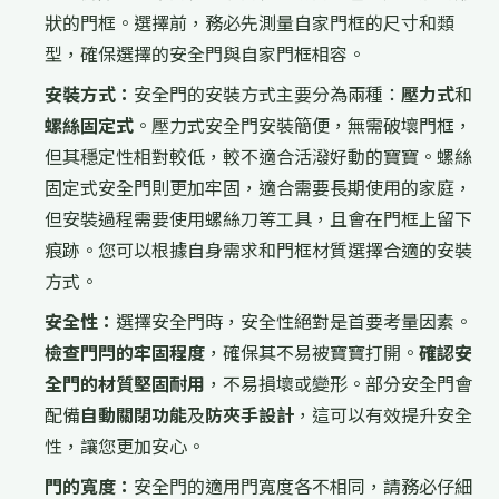
狀的門框。選擇前，務必先測量自家門框的尺寸和類
型，確保選擇的安全門與自家門框相容。
安裝方式：
安全門的安裝方式主要分為兩種：
壓力式
和
螺絲固定式
。壓力式安全門安裝簡便，無需破壞門框，
但其穩定性相對較低，較不適合活潑好動的寶寶。螺絲
固定式安全門則更加牢固，適合需要長期使用的家庭，
但安裝過程需要使用螺絲刀等工具，且會在門框上留下
痕跡。您可以根據自身需求和門框材質選擇合適的安裝
方式。
安全性：
選擇安全門時，安全性絕對是首要考量因素。
檢查門閂的牢固程度
，確保其不易被寶寶打開。
確認安
全門的材質堅固耐用
，不易損壞或變形。部分安全門會
配備
自動關閉功能
及
防夾手設計
，這可以有效提升安全
性，讓您更加安心。
門的寬度：
安全門的適用門寬度各不相同，請務必仔細