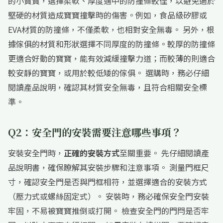
的小寶寶，選擇柔軟、厚度適中的防撞條較佳，以避免過於
堅硬的材質造成寶寶撞擊時的傷害。例如，食品級矽膠或
EVA材質的防撞條，不僅柔軟，也相對安全無毒。 另外，根
據傢俱的材質和形狀選擇不同厚度的防撞條。較厚的防撞條
更適合好動的寶寶，能有效減緩撞擊力道；而較薄的則適合
較安靜的寶寶，或用於較低矮的傢俱。 選購時，務必仔細
閱讀產品說明，確認其材質安全無毒，且符合相關安全標
準。
Q2：安全門的安裝需要注意哪些事項？
安裝安全門時，
正確的安裝方式
至關重要。 先仔細閱讀產
品說明書，確保瞭解其安裝步驟和注意事項。 測量門框尺
寸，確認安全門是否與門框相符，並選擇適合的安裝方式
（壓力式或螺絲固定式）。 安裝時，務必確保安全門安裝
牢固，不易被寶寶推倒或打開。 檢查安全門的門閂是否牢