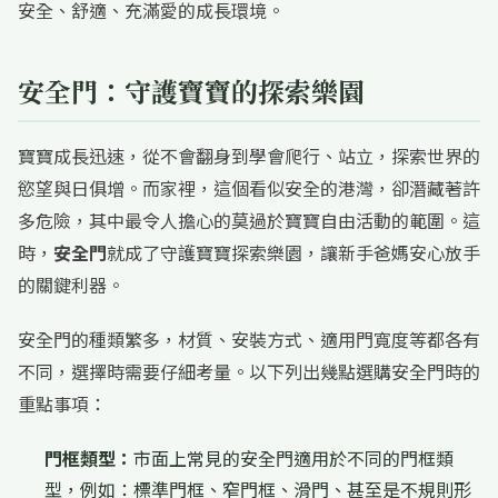
安全、舒適、充滿愛的成長環境。
安全門：守護寶寶的探索樂園
寶寶成長迅速，從不會翻身到學會爬行、站立，探索世界的
慾望與日俱增。而家裡，這個看似安全的港灣，卻潛藏著許
多危險，其中最令人擔心的莫過於寶寶自由活動的範圍。這
時，
安全門
就成了守護寶寶探索樂園，讓新手爸媽安心放手
的關鍵利器。
安全門的種類繁多，材質、安裝方式、適用門寬度等都各有
不同，選擇時需要仔細考量。以下列出幾點選購安全門時的
重點事項：
門框類型：
市面上常見的安全門適用於不同的門框類
型，例如：標準門框、窄門框、滑門、甚至是不規則形