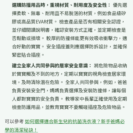
選購防撞用品時，重視材質、耐用度及安全性：
優先選
擇柔軟、無毒、耐用且不易脫落的材質，例如食品級矽
膠或高品質EVA材質。 檢查產品是否有相關安全認證，
並仔細閱讀說明書，確認安裝方式正確，並定期檢查是
否鬆動或損壞。 較厚的防撞條能更有效吸收衝擊力，適
合好動的寶寶。 安全插座蓋則應選擇防拆設計，並確保
緊密貼合插座。
建立全家人共同參與的居家安全意識：
將危險物品收納
於寶寶觸及不到的地方，定期以寶寶的視角檢查居家環
境，及時清除潛在危險。 全家人共同參與，例如，爸爸
負責安裝安全門，媽媽負責選擇及安裝防撞條，讓每個
人都對寶寶的安全負責。 教導家中長輩正確使用及定期
檢查防護用品，並教育寶寶不要觸碰插座及危險物品。
可以參考
如何選擇適合新生兒的抗菌洗衣液？新手爸媽必
學的清潔秘訣！