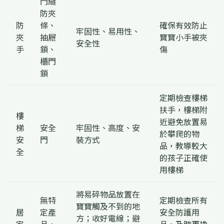
門縫
防夾
防
條、
確保有效防止
牢固性、易用性、
夾
抽屜
寶寶小手被夾
安全性
手
鎖、
傷
櫃門
鎖
定期檢查樓梯
扶手，樓梯附
樓
近避免放置易
梯
安全
牢固性、高度、安
於攀爬的物
安
門
裝方式
品，教導較大
全
的孩子正確使
用樓梯
將易碎物品放置在
無特
定期檢查所有
寶寶觸及不到的地
居
定產
安全防護用
方；收好電線；避