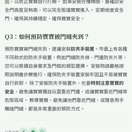
固，以防止寶寶自行打開。 如果安裝在樓梯間，要確認安
全門高度足夠高，可以完全阻擋寶寶進入。 定期檢查安全
門，確保其持續穩定，確保寶寶安全。
Q3：如何預防寶寶被門縫夾到？
預防寶寶被門縫夾到，建議安裝
防夾手裝置
。市面上有各種
不同款式的防夾手裝置，例如門縫防夾條、門邊防夾片等，
您可以根據自身需求及門框的類型選擇。 安裝時請嚴格按
照說明書步驟進行，確保防夾手裝置安裝牢固且不易被寶寶
自行拆卸。 除了安裝防夾手裝置外，也要
時刻注意寶寶的
安全
，避免讓寶寶獨自玩耍靠近門邊，或讓寶寶靠近門縫等
危險區域。 教導寶寶，避免讓他們靠近門縫，或隨意用手
觸碰門縫，都是非常重要的預防方式。
分享文章