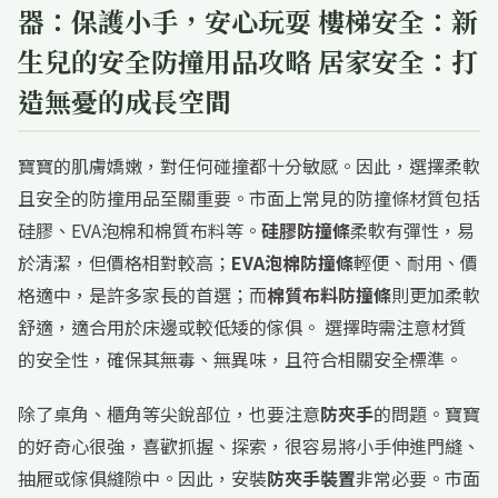
器：保護小手，安心玩耍 樓梯安全：新
生兒的安全防撞用品攻略 居家安全：打
造無憂的成長空間
寶寶的肌膚嬌嫩，對任何碰撞都十分敏感。因此，選擇柔軟
且安全的防撞用品至關重要。市面上常見的防撞條材質包括
硅膠、EVA泡棉和棉質布料等。
硅膠防撞條
柔軟有彈性，易
於清潔，但價格相對較高；
EVA泡棉防撞條
輕便、耐用、價
格適中，是許多家長的首選；而
棉質布料防撞條
則更加柔軟
舒適，適合用於床邊或較低矮的傢俱。 選擇時需注意材質
的安全性，確保其無毒、無異味，且符合相關安全標準。
除了桌角、櫃角等尖銳部位，也要注意
防夾手
的問題。寶寶
的好奇心很強，喜歡抓握、探索，很容易將小手伸進門縫、
抽屜或傢俱縫隙中。因此，安裝
防夾手裝置
非常必要。市面