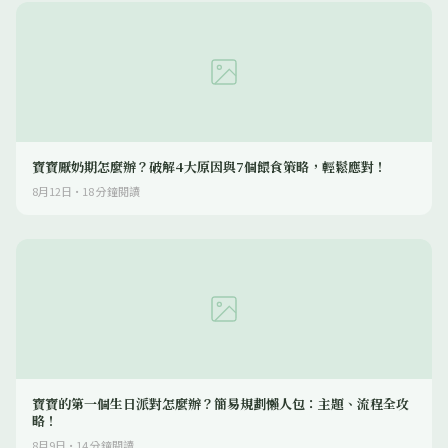
寶寶厭奶期怎麼辦？破解4大原因與7個餵食策略，輕鬆應對！
8月12日
·
18
分鐘閱讀
寶寶的第一個生日派對怎麼辦？簡易規劃懶人包：主題、流程全攻
略！
8月9日
·
14
分鐘閱讀