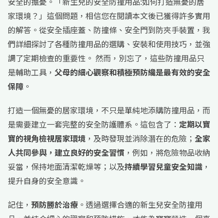
安全的擔憂。「新生兒的安全防撞用品:如何打造無憂的居
家環境？」這個問題，相信您在閱讀本文後已獲得許多實用
的解答。從安全插座蓋、防撞條、安全門到防夾手裝置，我
們詳細探討了各種防撞用品的選購、安裝和使用技巧，並強
調了定期檢查的重要性。 然而，別忘了，這些防撞用品只
是輔助工具，
父母的細心觀察和積極預防纔是最有效的安全
保障
。
打造一個無憂的居家環境，不只是單純地添購防撞用品，而
是需要建立一套完整的安全防護體系。這包含了：
定期以寶
寶的視角檢視居家環境
，及時發現並消除潛在的危險；
全家
人共同參與，建立良好的安全習慣
，例如，將危險物品收納
妥當，保持地面清潔乾燥等；以及
持續學習兒童安全知識
，
提升自身的安全意識。
記住，
預防勝於治療
。透過選擇合適的新生兒安全防撞用