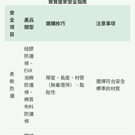
寶寶居家安全指南
安
全
產品
選購技巧
注意事項
項
類型
目
硅膠
防撞
條、
EVA
柔
泡棉
厚度、長度、材質
軟
選擇符合安全
防撞
（無毒環保）、黏
防
標準的材質
條、
貼性
撞
棉質
布料
防撞
條