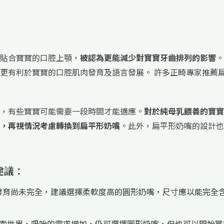
貼合寶寶的口腔上顎，
被認為更能減少對寶寶牙齒排列的影響
。
更有利於寶寶的口腔肌肉發育及語言發展。 許多正畸專家推薦
，有些寶寶可能需要一段時間才能適應。
對於純母乳餵養的寶寶
，再視情況考慮轉換到扁平形奶嘴
。此外，扁平形奶嘴的設計也
建議：
發育尚未完全，建議選擇柔軟度高的圓形奶嘴，尺寸應以能完全
索世界，吸吮的需求增加，仍可選擇圓形奶嘴，但也可以開始嘗