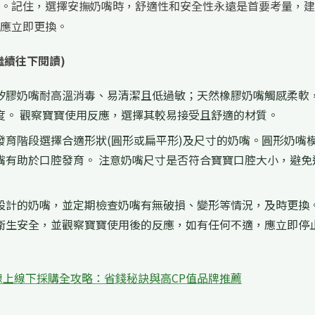
。記住，選擇安撫奶嘴時，舒適性和安全性永遠是首要考量，建
應立即更換。
繼續往下閱讀)
矽膠奶嘴耐高溫消毒、易清潔且低過敏；天然橡膠奶嘴觸感柔軟
度。 觀察寶寶使用反應，選擇其較易接受且舒適的材質。
發育階段選擇合適形狀(圓形或扁平形)及尺寸的奶嘴。圓形奶嘴
嘴有助於口腔發育。 注意奶嘴尺寸是否符合寶寶口腔大小，避免
設計的奶嘴，並定期檢查奶嘴有無破損、變形等情況，及時更換。
衛生安全，並觀察寶寶使用後的反應，如有任何不適，應立即停
上線下採購全攻略：省錢秘訣與高CP值品牌推薦