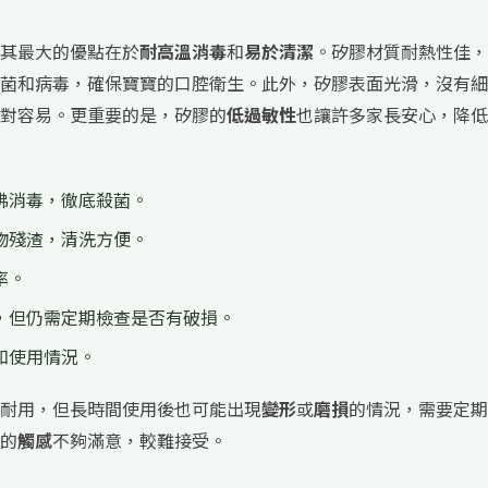
其最大的優點在於
耐高溫消毒
和
易於清潔
。矽膠材質耐熱性佳，
菌和病毒，確保寶寶的口腔衛生。此外，矽膠表面光滑，沒有細
對容易。更重要的是，矽膠的
低過敏性
也讓許多家長安心，降低
沸消毒，徹底殺菌。
物殘渣，清洗方便。
率。
，但仍需定期檢查是否有破損。
和使用情況。
耐用，但長時間使用後也可能出現
變形
或
磨損
的情況，需要定期
的
觸感
不夠滿意，較難接受。