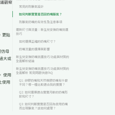
議觀察
常見的防脹氣設計
如何判斷寶寶是否因奶嘴脹氣？
防脹氣奶嘴的有效性及注意事項
選對尺寸與流量：新生兒安撫奶嘴挑選
技巧
，更貼
如何選擇正確的奶嘴尺寸？
奶嘴流量的選擇與影響
模仿母
新生兒安撫奶嘴挑選技巧:功能與材質的
過大或
全面解析結論
新生兒安撫奶嘴挑選技巧:功能與材質的
全面解析 常見問題快速FAQ
 使用
Q1: 矽膠奶嘴和天然橡膠奶嘴有什麼
止使用
不同？哪一種比較適合我的寶寶？
Q2: 如何選擇適合寶寶月齡的奶嘴形
狀和尺寸？
Q3: 如何判斷寶寶是否因為使用奶嘴
而出現脹氣？該如何處理？