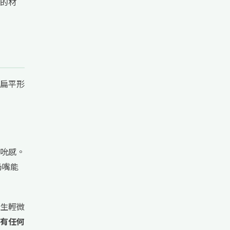
的材
扁平形
吮感。
奶嘴能
生輕微
有任何