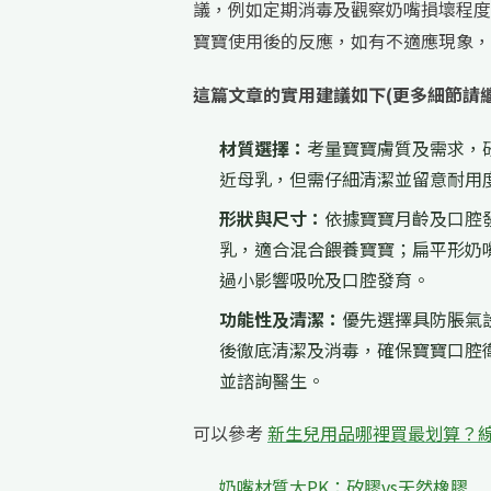
議，例如定期消毒及觀察奶嘴損壞程度
寶寶使用後的反應，如有不適應現象，
這篇文章的實用建議如下(更多細節請
材質選擇：
考量寶寶膚質及需求，
近母乳，但需仔細清潔並留意耐用
形狀與尺寸：
依據寶寶月齡及口腔
乳，適合混合餵養寶寶；扁平形奶
過小影響吸吮及口腔發育。
功能性及清潔：
優先選擇具防脹氣
後徹底清潔及消毒，確保寶寶口腔
並諮詢醫生。
可以參考
新生兒用品哪裡買最划算？線
奶嘴材質大PK：矽膠vs天然橡膠