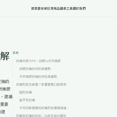
首頁
嬰兒車
日常用品
餵食工具
關於我們
解
目錄
奶嘴材質大PK：矽膠vs天然橡膠
矽膠奶嘴的特性與優勢
天然橡膠奶嘴的特性與優勢
安撫奶
奶嘴形狀怎麼選？影響寶寶口腔發育
然橡膠
圓形奶嘴
，建議
扁平形奶嘴
重要
不同月齡寶寶的奶嘴形狀選擇建議：
的建
防脹氣奶嘴的祕密：功能性設計解析