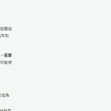
這種設
扁平形
，若要
可能使
含住為
試扁平