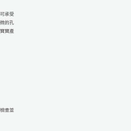
可承受
微的孔
寶寶產
檢查並