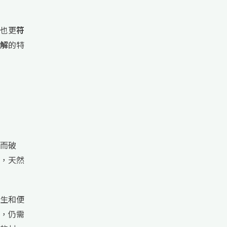
也更
符
解
的特
而破
，天然
生和便
，仍需