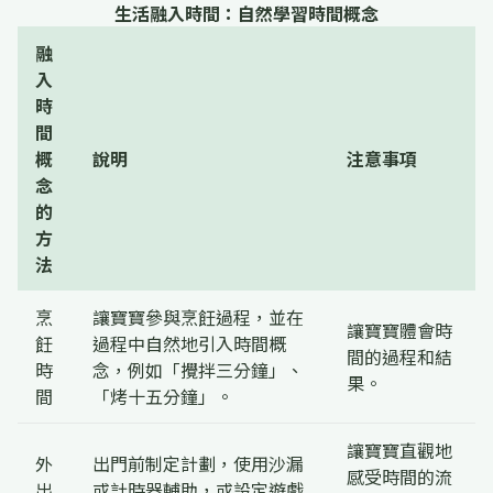
生活融入時間：自然學習時間概念
融
入
時
間
概
說明
注意事項
念
的
方
法
烹
讓寶寶參與烹飪過程，並在
讓寶寶體會時
飪
過程中自然地引入時間概
間的過程和結
時
念，例如「攪拌三分鐘」、
果。
間
「烤十五分鐘」。
讓寶寶直觀地
外
出門前制定計劃，使用沙漏
感受時間的流
出
或計時器輔助，或設定遊戲