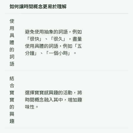
如何讓時間概念更易於理解
使
用
避免使用抽象的詞語，例如
具
「很快」、「很久」，盡量
體
使用具體的詞語，例如「五
的
分鐘」、「一個小時」。
詞
語
結
合
寶
選擇寶寶感興趣的活動，將
寶
時間概念融入其中，增加趣
的
味性。
興
趣