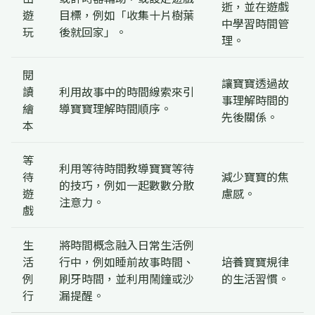
逝，並在遊戲
遊
目標，例如「收集十片樹葉
中學習時間管
玩
後就回家」。
理。
閱
讓寶寶透過故
讀
利用故事中的時間線索來引
事理解時間的
繪
導寶寶理解時間順序。
先後關係。
本
等
利用等待時間教導寶寶等待
待
減少寶寶的焦
的技巧，例如一起數數分散
遊
慮感。
注意力。
戲
生
將時間概念融入日常生活例
活
行中，例如睡前故事時間、
培養寶寶規律
例
刷牙時間，並利用鬧鐘或沙
的生活習慣。
行
漏提醒。