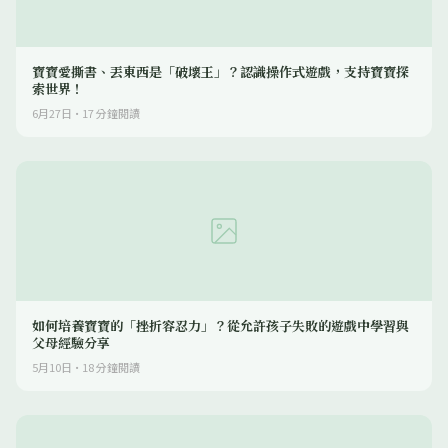
寶寶愛撕書、丟東西是「破壞王」？認識操作式遊戲，支持寶寶探
索世界！
6月27日
·
17
分鐘閱讀
如何培養寶寶的「挫折容忍力」？從允許孩子失敗的遊戲中學習與
父母經驗分享
5月10日
·
18
分鐘閱讀