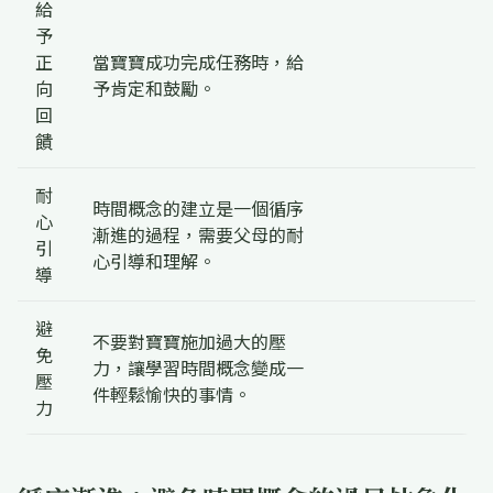
給
予
正
當寶寶成功完成任務時，給
向
予肯定和鼓勵。
回
饋
耐
時間概念的建立是一個循序
心
漸進的過程，需要父母的耐
引
心引導和理解。
導
避
不要對寶寶施加過大的壓
免
力，讓學習時間概念變成一
壓
件輕鬆愉快的事情。
力