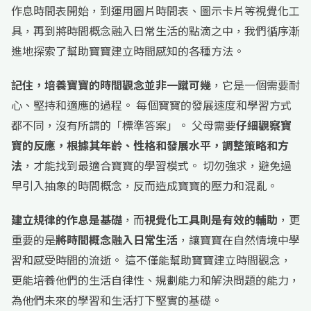
作息時間表開始，到運用圖片時間表、圖示卡片等視覺化工
具，再到將時間概念融入日常生活的點滴之中，我們循序漸
進地探索了幫助寶寶建立時間感知的各種方法。
記住，培養寶寶的時間觀念並非一蹴可幾
，它是一個需要耐
心、堅持和適應的過程。 每個寶寶的發展速度和學習方式
都不同，沒有所謂的「標準答案」。 父母需要
仔細觀察寶
寶的反應，根據其年齡、性格和發展水平，調整策略和方
法
，才能找到最適合寶寶的學習模式。 切勿強求，避免過
早引入抽象的時間概念，反而造成寶寶的壓力和混亂。
建立規律的作息是基礎
，而
視覺化工具則是有效的輔助
，更
重要的是
將時間概念融入日常生活
，讓寶寶在自然情境中學
習和感受時間的流逝。 這不僅能幫助寶寶建立時間觀念，
更能培養他們的生活自律性、規劃能力和解決問題的能力，
為他們未來的學習和生活打下堅實的基礎。