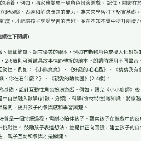
的培養，例如，將家務變成一場角色扮演遊戲。 記住，關鍵在
立起觀察、表達和解決問題的能力，為未來學習打下堅實基礎。
雜度，才能讓孩子享受學習的樂趣，並在不知不覺中提升創造力
繼續往下閱讀)
富、情節簡單、語言優美的繪本，例如有動物角色或擬人化對話
本，2-6歲則可嘗試具故事情節轉折的繪本。朗讀時運用不同聲音
互動性。例如：《小熊寶寶》、《好餓的毛毛蟲》、《猜猜我有
的熊，你在看什麼？》、《親愛的動物園》(2-4歲)。
為基礎，設計互動性角色扮演遊戲。例如，讀完《小小廚師》後
中自然融入數學(計數、分類)、科學(食材特性)等知識。將家
掃房間，提升孩子的參與感和學習興趣。
培養是一個持續過程，需耐心陪伴孩子。觀察孩子在遊戲中的反
升挑戰性。 鼓勵孩子表達想法，並提供正向回饋，建立孩子的自
住，親子互動和參與才是關鍵。