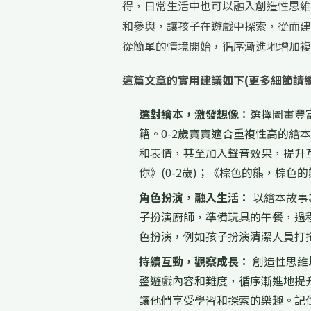
得，日常生活中也可以融入創造性思維
和參與，讓孩子在遊戲中探索，從而建
從簡單的情境開始，循序漸進地增加複
這篇文章的實用建議如下(更多細節請
選對繪本，激發想像：
選擇圖畫豐
籍。0-2歲寶寶適合重複性高的繪
和表情，甚至加入聲音效果，提升
你》(0-2歲)；《棕色的熊，棕色
角色扮演，融入生活：
以繪本故事
子扮演廚師，準備玩具的午餐，過程
色扮演，例如孩子扮演清潔人員打
持續互動，觀察成長：
創造性思維
整遊戲內容和難度，循序漸進地提
讓他們享受學習和探索的樂趣。記