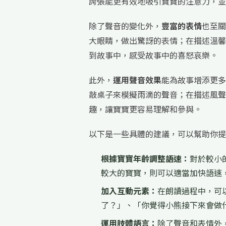
誇張能更有效地吸引寶寶的注意力，並
除了聲音的變化外，
豐富的表情
也至關
大眼睛，做出驚訝的表情；在描述溫馨
到故事中，感受故事中的喜怒哀樂。
此外，
運用聲音效果
能為故事增添更多
敲桌子來模擬雨滴的聲音；在描述風聲
趣，讓寶寶更容易理解和參與。
以下是一些具體的建議，可以幫助你提
根據寶寶年齡調整語速：
對於較小
較大的寶寶，則可以適當加快語速
加入互動元素：
在朗讀過程中，可
了？」、「你覺得小熊接下來會做
運用肢體語言：
除了聲音和表情外