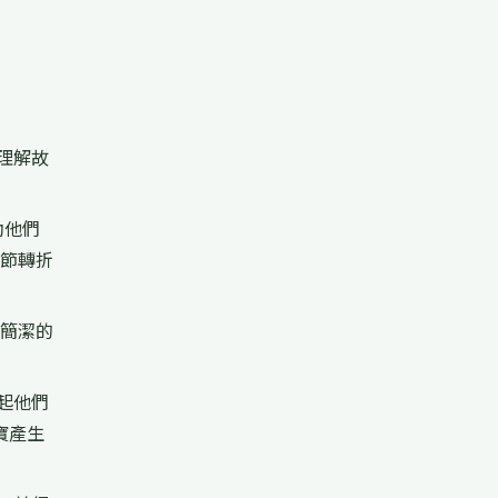
理解故
助他們
情節轉折
 簡潔的
起他們
寶產生