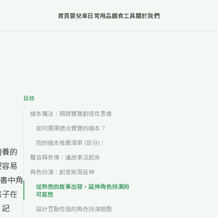
首頁
嬰兒車
日常用品
餵食工具
關於我們
目錄
繪本魔法：開啟寶寶創造性思維
如何選擇適合寶寶的繪本？
我的繪本推薦清單 (部分)：
培養的
聲音與表情：讓故事活起來
更容易
角色扮演：創意無限延伸
書中角
從熟悉的故事出發，延伸角色扮演的
孩子在
可能性
 記
設計互動性強的角色扮演遊戲