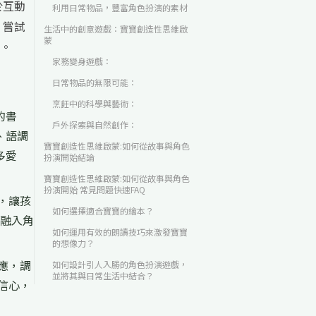
於互動
利用日常物品，豐富角色扮演的素材
 嘗試
生活中的創意遊戲：寶寶創造性思維啟
蒙
。
家務變身遊戲：
日常物品的無限可能：
烹飪中的科學與藝術：
的書
戶外探索與自然創作：
、語調
寶寶創造性思維啟蒙:如何從故事與角色
多愛
扮演開始結論
寶寶創造性思維啟蒙:如何從故事與角色
扮演開始 常見問題快速FAQ
，讓孩
如何選擇適合寶寶的繪本？
務融入角
如何運用有效的朗讀技巧來激發寶寶
的想像力？
應，調
如何設計引人入勝的角色扮演遊戲，
並將其與日常生活中結合？
信心，