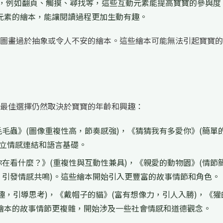
，例如翻頁、觸摸、尋找等，這些互動元素能提高寶寶的參與度
元素的繪本，能讓閱讀過程更加生動有趣。
圖畫過於抽象或令人不安的繪本。這些繪本可能無法引起寶寶的
最佳選擇仍然取決於寶寶的年齡和興趣：
毛蟲》(圖像重複性高，節奏感強)，《猜猜我有多愛你》(簡單
建立情感連結和語言基礎。
在看什麼？》(重複性與互動性兼具)，《親愛的動物園》(情節
，引發情感共鳴)。這些繪本開始引入更豐富的故事情節和角色。
趣，引導思考)，《戴帽子的貓》(富有想像力，引人入勝)，《獾
些繪本的故事情節更複雜，開始涉及一些社會情感和道德觀念。