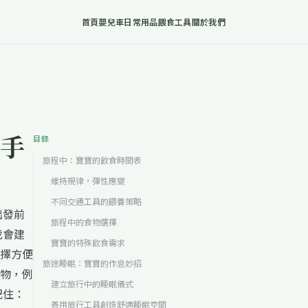
首頁
嬰兒車
日常用品
餵食工具
關於我們
手
目錄
旅程中：寶寶的飲食時間表
維持規律，彈性應變
不同交通工具的餵養策略
出發前
旅程中的食物選擇
我會建
寶寶的特殊飲食需求
擇方便
旅途睡眠：寶寶的作息妙招
物，例
建立旅行中的睡眠儀式
記住：
善用旅行工具創造舒適睡眠空間