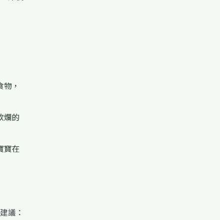
食物，
軟爛的
寶寶在
建議：