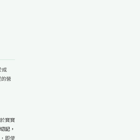
於成
足的營
於寶寶
切記，
，即使