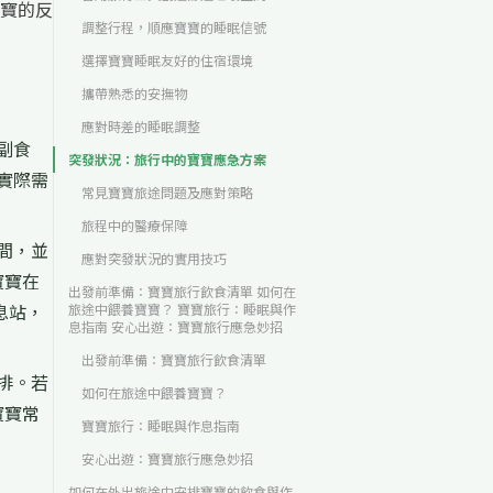
寶的反
調整行程，順應寶寶的睡眠信號
選擇寶寶睡眠友好的住宿環境
攜帶熟悉的安撫物
應對時差的睡眠調整
副食
突發狀況：旅行中的寶寶應急方案
實際需
常見寶寶旅途問題及應對策略
旅程中的醫療保障
間，並
應對突發狀況的實用技巧
寶寶在
出發前準備：寶寶旅行飲食清單 如何在
息站，
旅途中餵養寶寶？ 寶寶旅行：睡眠與作
息指南 安心出遊：寶寶旅行應急妙招
出發前準備：寶寶旅行飲食清單
排。若
如何在旅途中餵養寶寶？
寶寶常
寶寶旅行：睡眠與作息指南
安心出遊：寶寶旅行應急妙招
如何在外出旅途中安排寶寶的飲食與作