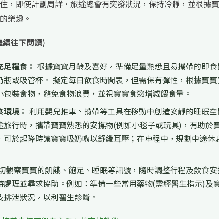
住，即使計劃周詳，旅途總會有突發狀況，保持冷靜，並根據寶
的樂趣。
繼續往下閱讀)
充足糧食：
根據寶寶月齡及喜好，準備足量熟悉且易攜帶的即食
奶瓶或吸管杯。 擬定每日飲食時間表，但需保有彈性，根據寶寶
小包裝食物，避免食物浪費，並視寶寶食慾增減餵食量。
食環境：
利用嬰兒推車、揹帶等工具在移動中創造安靜的睡眠空
途旅行時，攜帶寶寶熟悉的安撫物(例如小毯子或玩具)，有助於
，可於起降時讓寶寶吸奶嘴以舒緩耳壓；在車程中，規劃中途休
切觀察寶寶的飢餓、飽足、睡眠等訊號，隨時調整行程及飲食安
時處理並尋求協助。例如：準備一些常用藥物(需經醫生指示)及
及排泄狀況，以利醫生診斷。