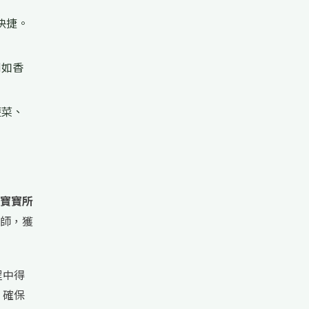
快捷。
例如香
蔬菜、
寶寶所
師，獲
程中得
，確保