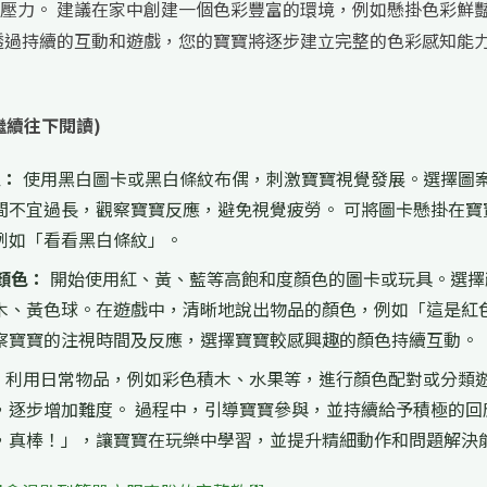
壓力。 建議在家中創建一個色彩豐富的環境，例如懸掛色彩鮮
透過持續的互動和遊戲，您的寶寶將逐步建立完整的色彩感知能
繼續往下閱讀)
覺：
使用黑白圖卡或黑白條紋布偶，刺激寶寶視覺發展。選擇圖
間不宜過長，觀察寶寶反應，避免視覺疲勞。 可將圖卡懸掛在寶
例如「看看黑白條紋」。
顏色：
開始使用紅、黃、藍等高飽和度顏色的圖卡或玩具。選擇
木、黃色球。在遊戲中，清晰地說出物品的顏色，例如「這是紅
察寶寶的注視時間及反應，選擇寶寶較感興趣的顏色持續互動。
：
利用日常物品，例如彩色積木、水果等，進行顏色配對或分類
，逐步增加難度。 過程中，引導寶寶參與，並持續給予積極的回
，真棒！」，讓寶寶在玩樂中學習，並提升精細動作和問題解決