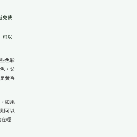
避免使
，可以
些色彩
色。父
是黃香
。如果
則可以
寶在輕