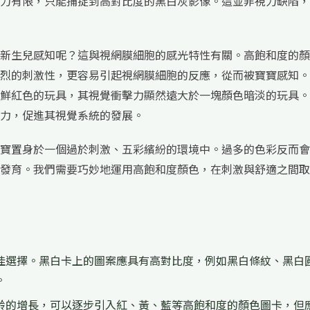
力有限，只能捕捉到高對比度的黑白灰影像。這並非視力缺陷，
新生兒感知呢？這與視網膜細胞的感光特性有關。高飽和度的顏
烈的刺激性，更容易引起視網膜細胞的反應，從而被寶寶感知。
鮮紅色的玩具，其視覺衝擊力顯然遠大於一塊顏色暗淡的玩具。
力，促進其視覺系統的發展。
寶置身於一個過於刺激、五彩繽紛的環境中。過多的色彩反而會
發育。我們需要巧妙地運用高飽和度顏色，在刺激與舒適之間取
佳選擇。黑白卡上的圖案應具有高對比度，例如黑白條紋、黑白
。
齡的增長，可以逐步引入紅、黃、藍等高飽和度的顏色圖卡，但