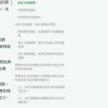
豔的圖
色彩分類遊戲：
力，為
顏色配對遊戲：
利用自然光影變化：
色彩認知遊戲：強化寶寶的學習
顏色配對遊戲：培養觀察力和邏輯思
維
案簡
色彩分類遊戲：提升認知能力和手眼
寶視線
協調
色彩尋寶遊戲：激發探索精神和語言
發展
顏色鮮
寶寶色彩認知發展:從早期黑白對比到多
色蘋
色覺訓練結論
寶寶色彩認知發展:從早期黑白對比到多
色覺訓練 常見問題快速FAQ
遊戲。
Q1：如何判斷寶寶的色彩認知發展是
應和鼓
否正常？
能力。
Q2：如何選擇適合寶寶的色彩認知訓
練教具？