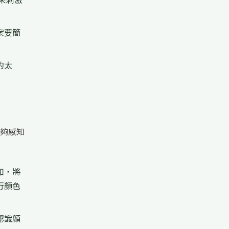
案要簡
的太
夠感知
如，將
行顏色
認識顏