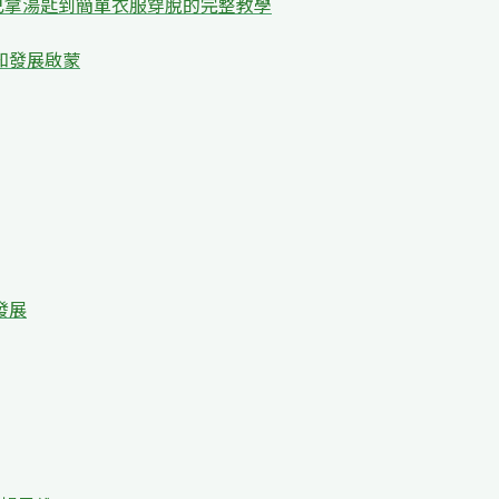
己拿湯匙到簡單衣服穿脫的完整教學
知發展啟蒙
發展