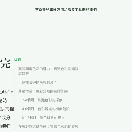
首頁
嬰兒車
日常用品
餵食工具
關於我們
完
目錄
高飽和度色彩的魅力：寶寶色彩認知發
展啟蒙
選擇合適的色彩刺激：
過程。
月齡增長：色彩認知的進階訓練
兒時
2-4個月：鮮豔色彩的探索
語言描
4-6個月：色彩辨識的初步階段
對或分
6-12個月：顏色概念的建立
訓練強
在家輕鬆玩轉色彩：寶寶色彩認知發展