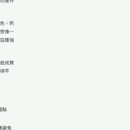
而是符
色，例
想像一
這種強
造成寶
得平
圓點
應避免