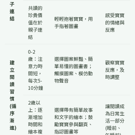
子
共讀的
連
珍貴價
感受寶寶
結
輕輕抱著寶寶，用
值在於
的情緒與
手指著圖畫
親子連
反應
結
0-2
歲：注
選擇圖案鮮豔、簡
建
觀察寶寶
意力時
單易懂的圖畫書；
立
反應，及
間短，
觸摸圖案、模仿動
閱
時調整
每次5-
物聲音
讀
10分鐘
習
慣
2歲以
(循
讓閱讀成
上：逐
選擇帶有簡單故事
序
為日常生
漸增加
和文字的繪本；鼓
漸
活一部分
時間和
勵寶寶參與翻頁、
進)
(睡前、
繪本複
指認圖畫等