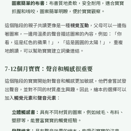
圖案簡單的布書：
布書質地柔軟，安全耐用，適合寶寶
抓握和啃咬，圖案簡單明瞭，便於寶寶觀察。
這個階段的親子共讀更像是一種
視覺互動
，父母可以一邊指
著圖案，一邊用溫柔的聲音描述圖案的內容，例如：「你
看，這是紅色的蘋果！」，「這是圓圓的太陽！」， 重複
地朗讀，可以幫助寶寶建立詞彙連結。
7-12個月寶寶：聲音和觸感很重要
這個階段的寶寶開始對聲音和觸感更加敏感，他們會嘗試發
出聲音，並對不同的材質產生興趣。因此，繪本的選擇可以
加入
觸覺元素
和
聲音元素
：
立體觸感書：
具有不同材質的圖案，例如絨毛、布料、
塑膠等，能豐富寶寶的觸覺經驗。
發聲繪本：
具有聲音效果的繪本，能吸引寶寶的注意