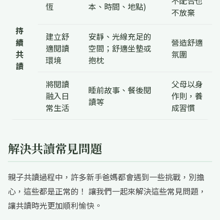
不配合也
恆
本、時間、地點)
不放棄
持
建立舒
安靜、光線充足的
續
營造舒適
適閱讀
空間；舒適坐墊或
共
氛圍
環境
抱枕
讀
將閱讀
父母以身
睡前故事、餐後閱
融入日
作則，養
讀等
常生活
成習慣
解決共讀常見問題
親子共讀過程中，許多新手爸媽都會遇到一些挑戰，別擔
心，這些都是正常的！ 讓我們一起來解決這些常見問題，
讓共讀時光更加順利愉快。