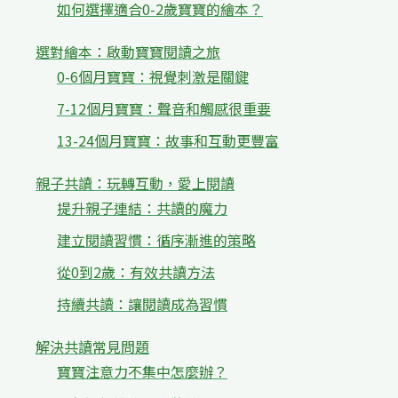
如何選擇適合0-2歲寶寶的繪本？
選對繪本：啟動寶寶閱讀之旅
0-6個月寶寶：視覺刺激是關鍵
7-12個月寶寶：聲音和觸感很重要
13-24個月寶寶：故事和互動更豐富
親子共讀：玩轉互動，愛上閱讀
提升親子連結：共讀的魔力
建立閱讀習慣：循序漸進的策略
從0到2歲：有效共讀方法
持續共讀：讓閱讀成為習慣
解決共讀常見問題
寶寶注意力不集中怎麼辦？