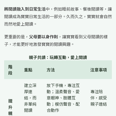
將閱讀融入到日常生活
中，例如睡前故事、餐後閱讀等，讓
閱讀成為寶寶日常生活的一部分。久而久之，寶寶就會自然
而然地愛上閱讀。
更重要的是，
父母要以身作則
，讓寶寶看到父母閱讀的樣
子，才能更好地激發寶寶的閱讀興趣。
親子共讀：玩轉互動，愛上閱讀
階
重點
方法
注意事項
段
建立深
放下手機，專注互
厚連
動；溫柔聲音、愛
專注陪
結，而
意眼神、肢體互
伴，感受
提
非單純
動；模仿聲音、配
親子連結
升
閱讀
合動作
親