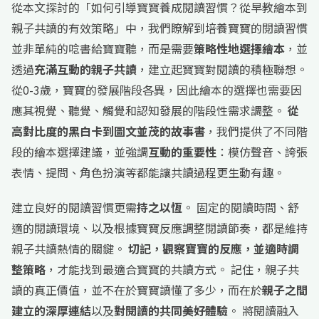
從本文探討的「如何引導寶寶養成閱讀習慣？從早教繪本到
親子共讀的有效策略」中，我們瞭解到培養寶寶的閱讀習慣
並非單純的唸書給寶寶聽，而是需要
策略性地選擇繪本
，並
透過
充滿互動的親子共讀
，建立起寶寶對閱讀的積極聯想。
從0-3歲，寶寶的發展階段各異，因此繪本的選擇也需要因
應其視覺、聽覺、觸覺和認知發展的階段性需求調整。
從
高對比度的黑白卡到圖文並茂的故事書
，我們提供了不同階
段的繪本選擇建議，並強調
互動的重要性
：模仿聲音、誇張
表情、提問、角色扮演等都能讓共讀過程更生動有趣。
建立良好的閱讀習慣更需
持之以恆
。 固定的閱讀時間、舒
適的閱讀環境、以及根據寶寶反應調整閱讀節奏，都是維持
親子共讀熱情的關鍵。
切記，觀察寶寶的反應，並適時調
整策略
，才能找到最適合寶寶的共讀方式。 記住，親子共
讀的真正價值，並不在於寶寶讀懂了多少，而在於
親子之間
建立的深厚連結
以及
對閱讀的共同美好體驗
。 將閱讀融入