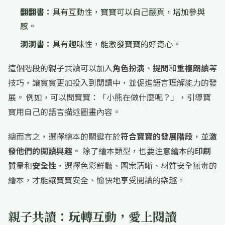
翻翻書：
具有互動性，寶寶可以自己翻頁，增加參與
感。
洞洞書：
具有趣味性，能激發寶寶的好奇心。
這個階段的親子共讀可以加入
角色扮演
、
提問
和
重複朗讀
等
技巧，讓寶寶更加投入到閱讀中，並促進語言理解能力的發
展。 例如，可以問寶寶：「小熊在做什麼呢？」，引導寶
寶用自己的語言描述圖畫內容。
總而言之，選擇繪本的關鍵在於
符合寶寶的發展階段
，並
激
發他們的閱讀興趣
。 除了繪本類型，也要注意繪本的
印刷
質量
和
安全性
，選擇色彩鮮豔、圖案清晰、材質安全無毒的
繪本，才能讓寶寶安全、愉快地享受閱讀的樂趣。
親子共讀：玩轉互動，愛上閱讀