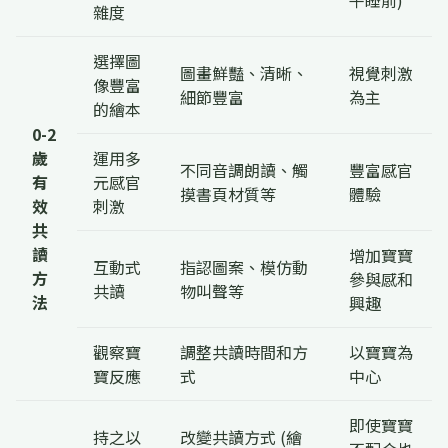
午睡前)
雜度
選擇圖
圖畫鮮豔、清晰、
視覺刺激
像豐富
細節豐富
為主
的繪本
0-2
歲
運用多
不同音調朗讀、觸
豐富感官
有
元感官
摸書頁材質等
體驗
效
刺激
共
讀
增加寶寶
互動式
指認圖案、模仿動
方
參與感和
共讀
物叫聲等
法
興趣
觀察寶
調整共讀時間和方
以寶寶為
寶反應
式
中心
即使寶寶
持之以
改變共讀方式 (繪