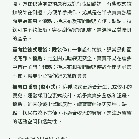
開，方便快速地更換尿布或進行夜間餵奶。有些款式拉
鍊設計在側邊，方便單手操作，尤其是在半夜寶寶熟睡
時更為實用。
優點
：換尿布及夜間餵奶方便；
缺點
：拉
鍊可能不夠細緻，容易刮傷寶寶肌膚，需選擇品質優良
的產品。
單向拉鍊式睡袋：
睡袋僅有一側設有拉鍊，通常是側面
或底部。
優點
：比全開式睡袋更安全，寶寶不易在睡夢
中自行解開；
缺點
：換尿布和夜間餵奶時較全開式稍嫌
不便，需要小心操作避免驚醒寶寶。
無開口睡袋 (包巾式)：
這種款式更適合新生兒或較小的
嬰兒，通常採用包裹式設計，給予寶寶安全感和溫暖。
優點
：能有效減少驚跳反射，讓寶寶睡得更安穩；
缺
點
：換尿布較不方便，不適合較大的寶寶，需注意寶寶
的活動空間和透氣性。