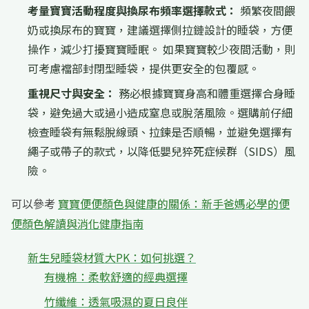
考量寶寶活動程度與換尿布頻率選擇款式：
頻繁夜間餵
奶或換尿布的寶寶，建議選擇側拉鏈設計的睡袋，方便
操作，減少打擾寶寶睡眠。 如果寶寶較少夜間活動，則
可考慮襠部封閉型睡袋，提供更安全的包覆感。
重視尺寸與安全：
務必根據寶寶身高和體重選擇合身睡
袋，避免過大或過小造成窒息或脫落風險。選購前仔細
檢查睡袋有無鬆脫線頭、拉鍊是否順暢，並避免選擇有
繩子或帶子的款式，以降低嬰兒猝死症候群（SIDS）風
險。
可以參考
寶寶便便顏色與健康的關係：新手爸媽必學的便
便顏色解讀與消化健康指南
新生兒睡袋材質大PK：如何挑選？
有機棉：柔軟舒適的經典選擇
竹纖維：透氣吸濕的夏日良伴