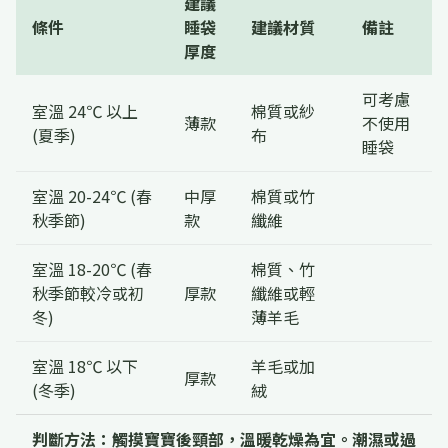
建議
條件
睡袋
建議材質
備註
厚度
可考慮
室溫 24℃ 以上
棉質或紗
薄款
不使用
(夏季)
布
睡袋
室溫 20-24℃ (春
中厚
棉質或竹
秋季節)
款
纖維
室溫 18-20℃ (春
棉質、竹
秋季節較冷或初
厚款
纖維或輕
冬)
薄羊毛
室溫 18℃ 以下
羊毛或加
厚款
(冬季)
絨
判斷方法：觸摸寶寶後頸部，溫暖乾燥為宜。潮濕或過