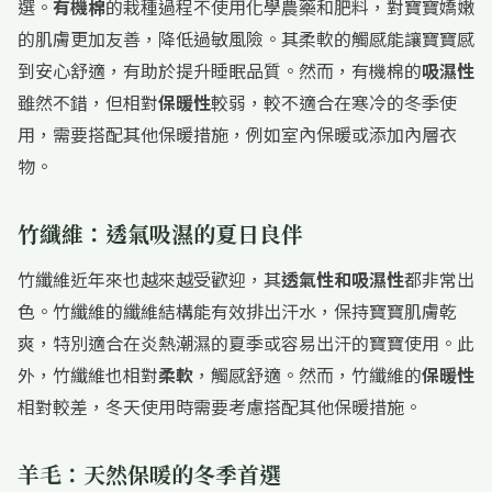
選。
有機棉
的栽種過程不使用化學農藥和肥料，對寶寶嬌嫩
的肌膚更加友善，降低過敏風險。其柔軟的觸感能讓寶寶感
到安心舒適，有助於提升睡眠品質。然而，有機棉的
吸濕性
雖然不錯，但相對
保暖性
較弱，較不適合在寒冷的冬季使
用，需要搭配其他保暖措施，例如室內保暖或添加內層衣
物。
竹纖維：透氣吸濕的夏日良伴
竹纖維近年來也越來越受歡迎，其
透氣性和吸濕性
都非常出
色。竹纖維的纖維結構能有效排出汗水，保持寶寶肌膚乾
爽，特別適合在炎熱潮濕的夏季或容易出汗的寶寶使用。此
外，竹纖維也相對
柔軟
，觸感舒適。然而，竹纖維的
保暖性
相對較差，冬天使用時需要考慮搭配其他保暖措施。
羊毛：天然保暖的冬季首選