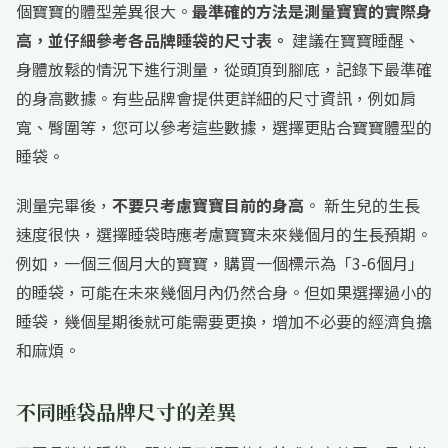
個寶寶的體型差異很大。
最準確的方法是測量寶寶的實際身
高，並仔細參考各品牌睡袋的尺寸表。
建議在寶寶睡醒、
身體放鬆的情況下進行測量，從頭頂到腳底，記錄下最準確
的身高數據。有些品牌會提供更詳細的尺寸資訊，例如肩
寬、臀圍等，您可以參考這些數據，選擇更貼合寶寶體型的
睡袋。
測量完畢後，
不要只考慮寶寶目前的身高
。 新生兒的生長
速度很快，選擇睡袋時應考慮寶寶未來幾個月的生長預期。
例如，一個三個月大的寶寶，購買一個標示為「3-6個月」
的睡袋，可能在未來幾個月內仍然合身。但如果選擇過小的
睡袋，幾個星期後就可能需要更換，增加不必要的經濟負擔
和麻煩。
不同睡袋品牌尺寸的差異