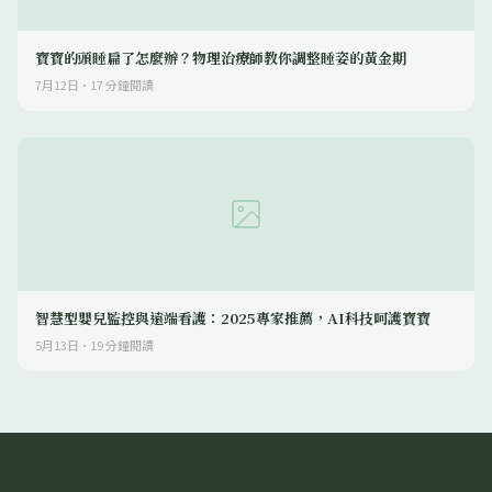
寶寶的頭睡扁了怎麼辦？物理治療師教你調整睡姿的黃金期
7月12日
·
17
分鐘閱讀
智慧型嬰兒監控與遠端看護：2025專家推薦，AI科技呵護寶寶
5月13日
·
19
分鐘閱讀