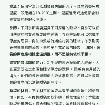
室溫：
使用室溫計監測寶寶房間的溫度。理想的嬰兒房
溫度一般建議在18-20℃之間。 溫度過高或過低都會影
響寶寶的睡眠和健康。
季節：
不同季節需要選擇不同厚度的睡袋。夏季可以使
用薄款的棉質睡袋或紗布睡袋；春秋季節則可以選擇中
厚度的睡袋，例如棉質或竹纖維材質的睡袋；冬季則需
要選擇厚款的睡袋，例如羊毛或加絨的睡袋。
切記，睡
袋的厚度應根據室溫調整，而不是單純依賴季節。
寶寶的體溫調節能力：
新生兒的體溫調節能力較弱，因
此更需要注意室溫和睡袋厚度的選擇。 隨著寶寶月齡的
增長，他們的體溫調節能力會逐漸提高，您可以根據寶
寶的實際情況調整睡袋的厚度。
睡袋的材質：
不同材質的睡袋具有不同的保暖性和透氣
性。例如，有機棉睡袋柔軟舒適，透氣性良好；竹纖維
睡袋透氣吸濕，適合潮濕的環境；羊毛睡袋保暖性強，