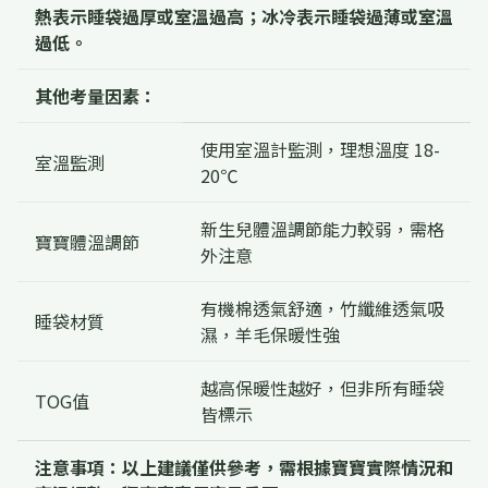
熱表示睡袋過厚或室溫過高；冰冷表示睡袋過薄或室溫
過低。
其他考量因素：
使用室溫計監測，理想溫度 18-
室溫監測
20℃
新生兒體溫調節能力較弱，需格
寶寶體溫調節
外注意
有機棉透氣舒適，竹纖維透氣吸
睡袋材質
濕，羊毛保暖性強
越高保暖性越好，但非所有睡袋
TOG值
皆標示
注意事項：以上建議僅供參考，需根據寶寶實際情況和