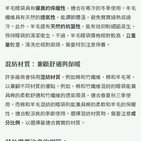
羊毛睡袋具有
優異的保暖性
，適合在寒冷的冬季使用。羊毛
纖維具有天然的
透氣性
，能調節體溫，避免寶寶過熱或過
冷。此外，羊毛還有
天然的抗菌性
，能有效抑制細菌滋生，
保持睡袋的清潔衛生。不過，羊毛睡袋價格相對較高，且
重
量
較重，清洗也相對麻煩，需要特別注意保養。
混紡材質：兼顧舒適與保暖
許多廠商會採用
混紡材質
，例如棉和竹纖維、棉和羊毛等，
以兼顧不同材質的優點。例如，棉和竹纖維混紡的睡袋能兼
具棉的柔軟舒適和竹纖維的透氣吸濕，適合春夏秋三季使
用。而棉和羊毛混紡的睡袋則能兼具棉的柔軟和羊毛的保暖
性，適合較涼爽的季節使用。選擇混紡材質時，需要注意
成
分比例
，以選擇最適合寶寶的材質。