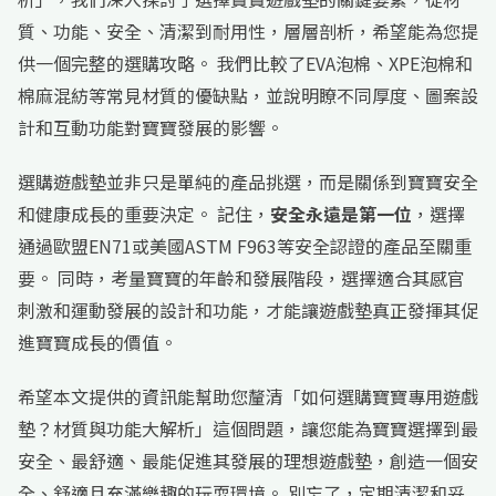
質、功能、安全、清潔到耐用性，層層剖析，希望能為您提
供一個完整的選購攻略。 我們比較了EVA泡棉、XPE泡棉和
棉麻混紡等常見材質的優缺點，並說明瞭不同厚度、圖案設
計和互動功能對寶寶發展的影響。
選購遊戲墊並非只是單純的產品挑選，而是關係到寶寶安全
和健康成長的重要決定。 記住，
安全永遠是第一位
，選擇
通過歐盟EN71或美國ASTM F963等安全認證的產品至關重
要。 同時，考量寶寶的年齡和發展階段，選擇適合其感官
刺激和運動發展的設計和功能，才能讓遊戲墊真正發揮其促
進寶寶成長的價值。
希望本文提供的資訊能幫助您釐清「如何選購寶寶專用遊戲
墊？材質與功能大解析」這個問題，讓您能為寶寶選擇到最
安全、最舒適、最能促進其發展的理想遊戲墊，創造一個安
全、舒適且充滿樂趣的玩耍環境。 別忘了，定期清潔和妥