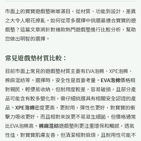
市面上的寶寶遊戲墊琳瑯滿目，從材質、功能到設計，差異
之大令人眼花撩亂。如何從眾多選擇中挑選最適合寶寶的遊
戲墊？這篇文章將針對幾款熱門遊戲墊進行比較分析，幫助
您做出明智的選擇。
常見遊戲墊材質比較：
目前市面上常見的遊戲墊材質主要有EVA泡棉、XPE泡棉、
棉麻混紡等。選擇時，安全性是首要考量。
EVA泡棉
價格相
對親民，輕便易收納，但耐用度較差，容易破損，且部分產
品可能含有較多塑化劑，需仔細挑選具有相關安全認證的產
品。
XPE泡棉
密度更高，更耐用，彈性也更好，對寶寶的衝
擊力吸收更好，而且相對來說更不易滋生細菌，但價格通常
比EVA泡棉高。
棉麻混紡
遊戲墊則更注重環保和觸感，透氣
性佳，對寶寶肌膚友善，但清潔相對麻煩，且耐用性可能不