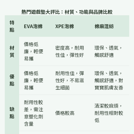
熱門遊戲墊大評比：材質、功能與品牌比較
特
EVA泡棉
XPE泡棉
棉麻混紡
點
價格低
材
密度高，耐用
環保、透氣，
廉，輕便
質
性佳，彈性好
觸感舒適
易攜
價格低
耐用性佳，彈
環保、透氣，
優
廉，輕便
性好，不易滋
觸感舒適，對
點
易攜
生細菌
寶寶肌膚友善
耐用性較
清潔較麻煩，
缺
差，需注
價格較高
耐用性相對較
點
意塑化劑
低
含量