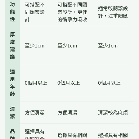
功
可搭配不
可搭配不同圖
通常較簡潔設
能
同圖案設
案設計，更佳
計，注重觸感
性
計
的衝擊力吸收
厚
度
至少1cm
至少1cm
至少1cm
建
議
適
用
0個月以上
0個月以上
0個月以上
年
齡
清
方便清潔
方便清潔
清潔較為麻煩
潔
品
選擇具有
選擇具有相關
選擇具有相關
牌
相關安全