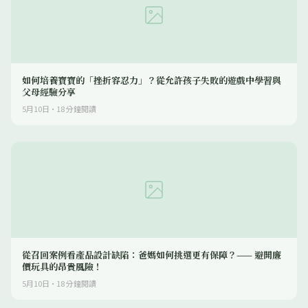
如何培養寶寶的「挫折容忍力」？從允許孩子失敗的遊戲中學習與
父母經驗分享
5月10日
·
18
分鐘閱讀
從召回案例看產品設計缺陷：爸媽如何挑選更有保障？—— 避開廉
價玩具的昂貴風險！
5月10日
·
18
分鐘閱讀