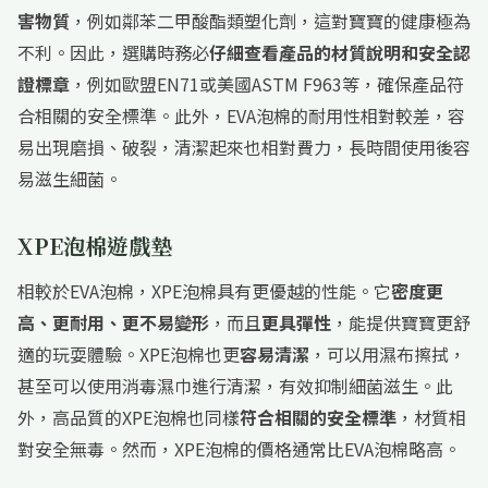
害物質
，例如鄰苯二甲酸酯類塑化劑，這對寶寶的健康極為
不利。因此，選購時務必
仔細查看產品的材質說明和安全認
證標章
，例如歐盟EN71或美國ASTM F963等，確保產品符
合相關的安全標準。此外，EVA泡棉的耐用性相對較差，容
易出現磨損、破裂，清潔起來也相對費力，長時間使用後容
易滋生細菌。
XPE泡棉遊戲墊
相較於EVA泡棉，XPE泡棉具有更優越的性能。它
密度更
高、更耐用、更不易變形
，而且
更具彈性
，能提供寶寶更舒
適的玩耍體驗。XPE泡棉也更
容易清潔
，可以用濕布擦拭，
甚至可以使用消毒濕巾進行清潔，有效抑制細菌滋生。此
外，高品質的XPE泡棉也同樣
符合相關的安全標準
，材質相
對安全無毒。然而，XPE泡棉的價格通常比EVA泡棉略高。