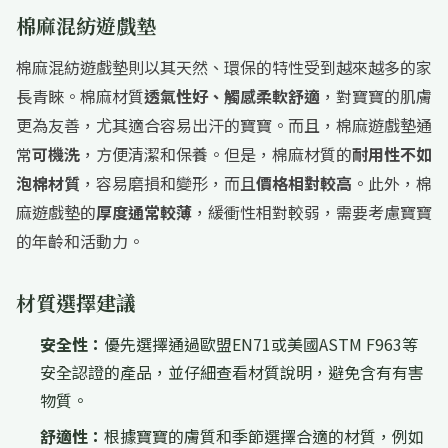
棉麻混紡遊戲墊
棉麻混紡遊戲墊則以其天然、環保的特性受到越來越多的家
長青睞。棉麻材質
透氣性好、觸感柔軟舒適
，對寶寶的肌膚
更為友善，尤其適合容易出汗的寶寶。而且，棉麻遊戲墊通
常
可機洗
，方便清潔和保養。但是，棉麻材質的
耐用性不如
泡棉材質
，容易磨損和變形，而且
價格相對較高
。此外，棉
麻遊戲墊的
厚度通常較薄
，緩衝性相對較弱，需要考慮寶寶
的年齡和活動力。
材質選擇建議
安全性：
優先選擇通過歐盟EN71或美國ASTM F963等
安全認證的產品，並仔細查看材質說明，避免含有有害
物質。
舒適性：
根據寶寶的膚質和季節選擇合適的材質，例如