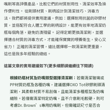
嘴刷等高評價產品，比較它們的材質耐用性、清潔效率及操
作便利性。 從刷頭材質、刷柄設計到清潔技巧、消毒方
法，我們都將提供實用建議，例如：選擇耐用抗菌的矽膠材
質，並搭配符合人體工學的刷柄設計，能更有效率地清潔奶
瓶每個角落，避免奶漬殘留。 記得定期更換清潔刷，並選
擇適合材質的消毒方式，才能確保寶寶的喂養衛生，安心又
省力！ 正確的清潔習慣，遠比選擇哪一款清潔刷更重要，
這也是我多年經驗的總結。
這篇文章的實用建議如下(更多細節請繼續往下閱讀)
根據奶瓶材質及奶嘴類型選擇清潔刷：
若需清潔玻璃或
PP材質奶瓶及各種奶嘴，建議選擇OXO Tot矽膠刷頭清
潔刷，其柔軟材質不易刮傷，且能清潔多種瓶型及奶嘴
縫隙。若僅需清潔特定奶嘴，且不介意刷毛較硬，則可
考慮Dr. Brown’s專用奶嘴刷，但需確認尺寸是否合