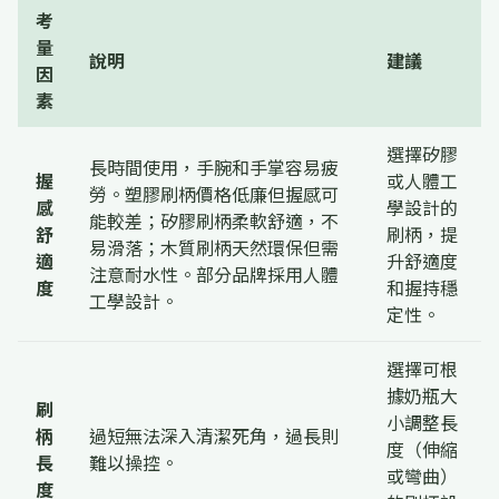
考
量
說明
建議
因
素
選擇矽膠
長時間使用，手腕和手掌容易疲
握
或人體工
勞。塑膠刷柄價格低廉但握感可
感
學設計的
能較差；矽膠刷柄柔軟舒適，不
舒
刷柄，提
易滑落；木質刷柄天然環保但需
適
升舒適度
注意耐水性。部分品牌採用人體
度
和握持穩
工學設計。
定性。
選擇可根
據奶瓶大
刷
小調整長
柄
過短無法深入清潔死角，過長則
度（伸縮
長
難以操控。
或彎曲）
度