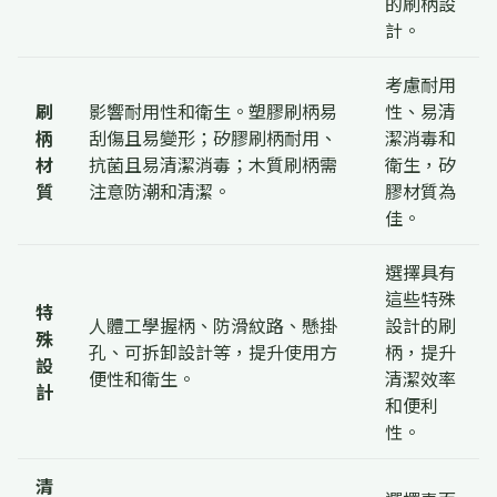
的刷柄設
計。
考慮耐用
刷
影響耐用性和衛生。塑膠刷柄易
性、易清
柄
刮傷且易變形；矽膠刷柄耐用、
潔消毒和
材
抗菌且易清潔消毒；木質刷柄需
衛生，矽
質
注意防潮和清潔。
膠材質為
佳。
選擇具有
這些特殊
特
人體工學握柄、防滑紋路、懸掛
設計的刷
殊
孔、可拆卸設計等，提升使用方
柄，提升
設
便性和衛生。
清潔效率
計
和便利
性。
清