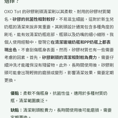
選擇？
OXO Tot 的矽膠刷頭清潔刷以其柔軟、耐用的矽膠材質聞
名。
矽膠的抗菌性相對較好
，不易滋生細菌，這對於新生兒
奶瓶的清潔來說非常重要。其刷頭設計通常包含多種角度的
刷毛，能有效清潔奶瓶底部、瓶頸以及奶嘴的細小縫隙。我
個人使用經驗中，發現它
在清潔玻璃奶瓶和PP奶瓶上都表
現出色
，不會刮傷瓶身表面。然而，矽膠材質也有一些需要
考慮的因素。首先，
矽膠刷頭的清潔相對較為費力
，需要仔
細沖洗才能確保沒有殘留物。此外，長時間使用後，矽膠刷
頭可能會出現輕微的磨損或變形，影響清潔效果，需要定期
更換。
優點：
柔軟不傷瓶身，抗菌性佳，適用於多種材質奶
瓶，清潔範圍廣泛。
缺點：
清潔刷頭較費力，長時間使用後可能磨損，需要
定期更換。