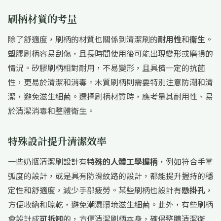
刷柄材質的考量
除了舒適度，刷柄的材質也關係到清潔刷的
耐用性
和
衛生
。
塑膠刷柄容易刮傷，且長時間使用後可能出現變形或磨損的
情況。矽膠刷柄相對耐用，不易變形，且具備一定的抗菌
性，更易於清潔和消毒。木質刷柄則需要特別注意防潮和清
潔，避免滋生細菌。選擇刷柄材質時，應考量其耐用性、易
於清潔消毒和整體衛生。
特殊設計提升清潔效率
一些奶瓶清潔刷設計有
特殊的人體工學握柄
，例如符合手掌
弧度的設計，或是具有防滑紋路的設計，都能提升握持的穩
定性和舒適度，減少手部疲勞。某些刷柄也設計有
懸掛孔
，
方便收納和晾乾，避免潮濕環境滋生細菌。此外，有些刷柄
會設計成
可拆卸
的，方便清潔刷柄本身，確保整體清潔衛