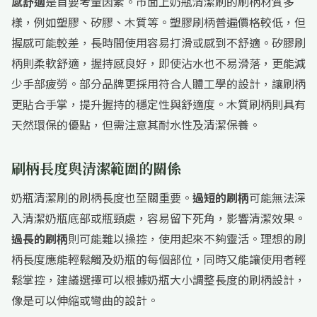
感舒適
是首要考量因素。市面上奶瓶清潔刷的刷柄材質多
樣，例如塑膠、矽膠、木質等。塑膠刷柄普遍價格較低，但
握感可能較差，長時間使用容易打滑或感到不舒適。矽膠刷
柄則柔軟舒適，握持感良好，即使沾水也不易滑落，更能減
少手部疲勞。部分品牌更採用符合人體工學的設計，讓刷柄
更貼合手掌，提升握持的穩定性與舒適度。木質刷柄則具有
天然環保的優點，但需注意其耐水性及清潔保養。
刷柄長度與清潔範圍的關係
奶瓶清潔刷的刷柄長度也至關重要。
過短的刷柄
可能無法深
入清潔奶瓶底部或瓶頸處，容易留下死角，影響清潔效果。
過長的刷柄
則可能難以操控，使用起來不夠靈活。理想的刷
柄長度應能輕鬆觸及奶瓶的每個部位，同時又能讓使用者輕
鬆掌控，建議選擇可以根據奶瓶大小調整長度的刷柄設計，
像是可以伸縮或彎曲的設計。