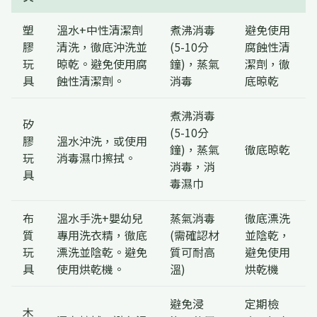
塑
溫水+中性清潔劑
煮沸消毒
避免使用
膠
清洗，徹底沖洗並
(5-10分
腐蝕性清
玩
晾乾。避免使用腐
鐘)，蒸氣
潔劑，徹
具
蝕性清潔劑。
消毒
底晾乾
煮沸消毒
矽
(5-10分
膠
溫水沖洗，或使用
鐘)，蒸氣
徹底晾乾
玩
消毒濕巾擦拭。
消毒，消
具
毒濕巾
布
溫水手洗+嬰幼兒
蒸氣消毒
徹底漂洗
質
專用洗衣精，徹底
(需確認材
並陰乾，
玩
漂洗並陰乾。避免
質可耐高
避免使用
具
使用烘乾機。
溫)
烘乾機
避免浸
定期檢
木