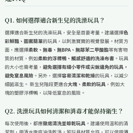
Q1. 如何選擇適合新生兒的洗澡玩具？
選擇適合新生兒的洗澡玩具，安全是首要考量。建議選擇
色
彩鮮豔、圖案簡單
的玩具，以刺激寶寶的視覺發展。材質方
面，應選擇
柔軟、無毒、無BPA、無鄰苯二甲酸酯
等有害物
質的材質，例如
柔軟的浮標鴨、觸感舒適的洗澡布書
。玩具
的大小也需考量，
避免選擇有細小零件或尖銳邊角的玩具，
避免窒息風險
。另外，選擇
容易清潔和乾燥
的玩具，以減少
細菌滋生。 新生兒階段更適合
大塊、柔軟的玩具
，例如大
塊的塑膠浮標鴨，以降低窒息的風險。
Q2. 洗澡玩具如何清潔和消毒才能保持衛生？
每次使用後，都應
徹底清洗並晾乾玩具
。建議使用溫和的清
潔劑，用清水徹底沖洗乾淨。若玩具材質允許，可以使用
消