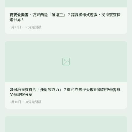
寶寶愛撕書、丟東西是「破壞王」？認識操作式遊戲，支持寶寶探
索世界！
6月27日
·
17
分鐘閱讀
如何培養寶寶的「挫折容忍力」？從允許孩子失敗的遊戲中學習與
父母經驗分享
5月10日
·
18
分鐘閱讀