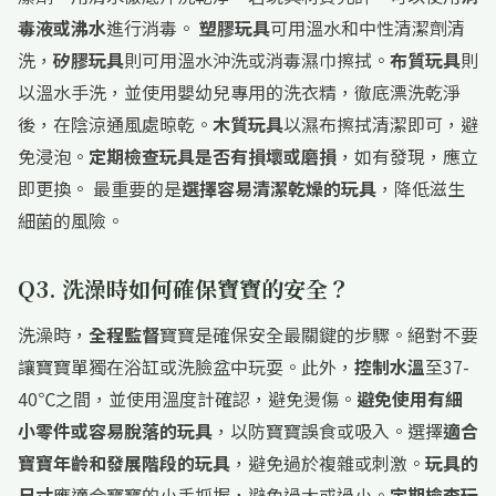
毒液或沸水
進行消毒。
塑膠玩具
可用溫水和中性清潔劑清
洗，
矽膠玩具
則可用溫水沖洗或消毒濕巾擦拭。
布質玩具
則
以溫水手洗，並使用嬰幼兒專用的洗衣精，徹底漂洗乾淨
後，在陰涼通風處晾乾。
木質玩具
以濕布擦拭清潔即可，避
免浸泡。
定期檢查玩具是否有損壞或磨損
，如有發現，應立
即更換。 最重要的是
選擇容易清潔乾燥的玩具
，降低滋生
細菌的風險。
Q3. 洗澡時如何確保寶寶的安全？
洗澡時，
全程監督
寶寶是確保安全最關鍵的步驟。絕對不要
讓寶寶單獨在浴缸或洗臉盆中玩耍。此外，
控制水溫
至37-
40℃之間，並使用溫度計確認，避免燙傷。
避免使用有細
小零件或容易脫落的玩具
，以防寶寶誤食或吸入。選擇
適合
寶寶年齡和發展階段的玩具
，避免過於複雜或刺激。
玩具的
尺寸
應適合寶寶的小手抓握，避免過大或過小。
定期檢查玩