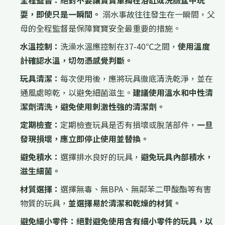
全程監督：
絕對不要讓寶寶單獨在浴缸或洗臉盆中玩
耍，即使只是一瞬間。
溺水事故往往發生在一瞬間，父
母的全程監督是保障寶寶安全最重要的措施。
水溫控制：
洗澡水溫應控制在37-40℃之間，
使用溫度
計確認水溫，切勿憑感覺判斷。
玩具清潔：
每次使用後，應將玩具徹底清洗乾淨，並在
通風處晾乾，以避免細菌滋生。
建議使用溫水和中性清
潔劑清洗，避免使用刺激性強的清潔劑。
定期檢查：
定期檢查玩具是否有損壞或脫落部件，
一旦
發現損壞，應立即停止使用並替換。
避免積水：
選擇排水良好的玩具，
避免玩具內部積水，
滋生細菌。
材質選擇：
選擇無毒、無BPA、無鄰苯二甲酸酯等有害
物質的玩具，
並選擇易於清潔和乾燥的材質。
避免細小零件：
絕對避免使用含有細小零件的玩具，以