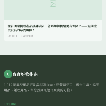
從召回案例看產品設計缺陷：爸媽如何挑選更有保障？—— 避開廉
價玩具的昂貴風險！
5月10日
·
18
分鐘閱讀
寶寶好物指南
G
1,012 篇嬰兒用品評測與選購指南，涵蓋嬰兒車、餵食工具、睡眠
用品、護理用品，幫您找到最適合寶寶的好物。
EXPLORE