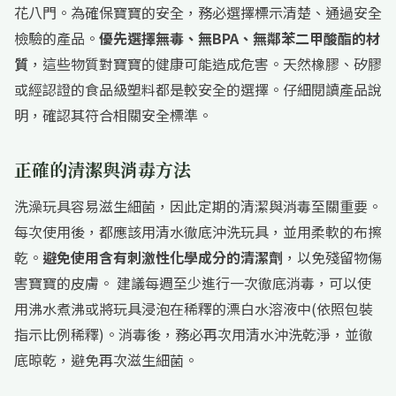
花八門。為確保寶寶的安全，務必選擇標示清楚、通過安全
檢驗的產品。
優先選擇無毒、無BPA、無鄰苯二甲酸酯的材
質
，這些物質對寶寶的健康可能造成危害。天然橡膠、矽膠
或經認證的食品級塑料都是較安全的選擇。仔細閱讀產品說
明，確認其符合相關安全標準。
正確的清潔與消毒方法
洗澡玩具容易滋生細菌，因此定期的清潔與消毒至關重要。
每次使用後，都應該用清水徹底沖洗玩具，並用柔軟的布擦
乾。
避免使用含有刺激性化學成分的清潔劑
，以免殘留物傷
害寶寶的皮膚。 建議每週至少進行一次徹底消毒，可以使
用沸水煮沸或將玩具浸泡在稀釋的漂白水溶液中(依照包裝
指示比例稀釋)。消毒後，務必再次用清水沖洗乾淨，並徹
底晾乾，避免再次滋生細菌。