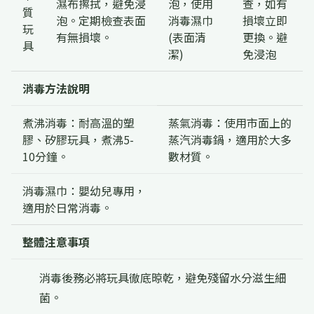
濕布擦拭，避免浸
泡，使用
查，如有
質
泡。定期檢查表面
消毒濕巾
損壞立即
玩
有無損壞。
(表面清
更換。避
具
潔)
免浸泡
消毒方法說明
煮沸消毒：耐高溫的塑
蒸氣消毒：使用市面上的
膠、矽膠玩具，煮沸5-
蒸汽消毒鍋，適用於大多
10分鐘。
數材質。
消毒濕巾：嬰幼兒專用，
適用於日常消毒。
整體注意事項
消毒後務必將玩具徹底晾乾，避免殘留水分滋生細
菌。