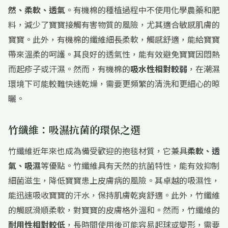
然、柔軟、透氣
。有機棉的種植過程中不使用化學農藥和肥
料，減少了寶寶接觸有害物質的風險，尤其適合敏感肌膚的
寶寶。此外，有機棉的纖維細長柔軟，觸感舒適，能給寶寶
帶來溫柔的呵護。其良好的透氣性，能有效避免寶寶因悶熱
而起疹子或汗濕。然而，有機棉的
吸水性相對較弱
，在潮濕
環境下可能較難快速乾燥，需要更頻繁的清洗和更細心的晾
曬。
竹纖維：吸濕抗菌的環保之選
竹纖維近年來也成為備受歡迎的抱毯材質，它兼具
柔軟、透
氣、吸濕
等優點。竹纖維具有天然的抗菌特性，能有效抑制
細菌滋生，降低寶寶患上皮膚病的風險。其卓越的吸濕性，
能迅速吸收寶寶的汗水，保持肌膚乾爽舒適。此外，竹纖維
的觸感滑順柔軟，對寶寶的皮膚格外溫和。然而，竹纖維的
耐用性相對較低
，長時間使用後可能容易起球或變形，需要