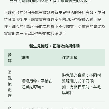
充分的時間晾曬和休息，減少頻繁清洗的次數。
正確的收納與保養能有效延長新生兒抱毯的使用壽命，並保
持其清潔衛生，讓寶寶在舒適安全的環境中安穩入睡。記
住，細心的呵護不僅能為您省下不少開支，更重要的是能為
寶寶創造一個健康快樂的成長環境。
新生兒抱毯：正確收納與保養
步
說明
注意事項
驟
清
避免陽光直曬；不同材
洗
輕輕甩幹，平鋪在
質晾曬方式不同(例
後
通風處晾曬。
如：有機棉平鋪，羊毛
處
陰乾)。
理
正