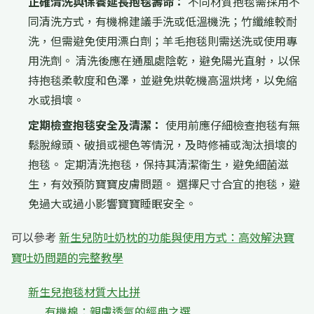
正確清洗與保養延長抱毯壽命：
不同材質抱毯需採用不
同清洗方式，有機棉建議手洗或低溫機洗；竹纖維較耐
洗，但需避免使用漂白劑；羊毛抱毯則需送洗或使用專
用洗劑。 清洗後應在通風處陰乾，避免陽光直射，以保
持抱毯柔軟度和色澤，並避免烘乾機高溫烘烤，以免縮
水或損壞。
定期檢查抱毯安全及清潔：
使用前應仔細檢查抱毯有無
鬆脫線頭、破損或褪色等情況，及時修補或淘汰損壞的
抱毯。 定期清洗抱毯，保持其清潔衛生，避免細菌滋
生，有效預防寶寶皮膚問題。 選擇尺寸合宜的抱毯，避
免過大或過小影響寶寶睡眠安全。
可以參考
新生兒防吐奶枕的功能與使用方式：高效解決寶
寶吐奶問題的完整教學
新生兒抱毯材質大比拼
有機棉：親膚透氣的經典之選