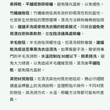
柔擰乾
，
平鋪或懸掛晾曬
，避免陽光直射，以免褪色。
竹纖維抱毯：
竹纖維抱毯具有良好的吸濕性和抗菌性，
也是新生兒抱毯的理想選擇。清洗方法與有機棉抱毯相
似，
建議手洗或使用洗衣機的輕柔模式
。同樣要
避免使
用漂白劑和柔軟劑
，並
在陰涼通風處晾曬
。
羊毛抱毯：
羊毛抱毯保暖性佳，但清洗相對複雜。
建議
乾洗或送至專業洗衣店清洗
。如果需要手洗，需使用專
門的羊毛洗滌劑，
水溫控制在30度以下
，
輕柔搓洗
，避
免大力揉搓，以免造成羊毛纖維受損，清洗後
平鋪陰
乾
，避免陽光直射。
其他材質抱毯：
在清洗其他材質的抱毯前，務必仔細閱
讀產品標籤上的洗滌說明，並遵照指示操作。不同材質
的抱毯，其洗滌方式、水溫、晾曬方法等都可能有所差
異。