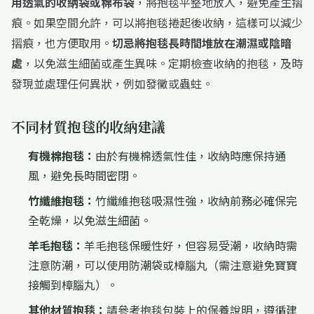
用透氣的收納袋或棉布袋
，將抱毯平整地放入，避免產生摺
痕。如果空間允許，可以將抱毯捲起後收納，這樣可以減少
摺痕，也方便取用。
切忌將抱毯長時間堆放在潮濕或陰暗
處
，以免滋生細菌或產生異味。定期檢查收納的抱毯，及時
發現並處理任何異狀，例如發黴或蟲蛀。
不同材質抱毯的收納建議
有機棉抱毯：
由於有機棉透氣性佳，收納時應保持通
風，避免長時間密閉。
竹纖維抱毯：
竹纖維抱毯吸濕性強，收納前務必確保完
全乾燥，以免滋生細菌。
羊毛抱毯：
羊毛抱毯保暖性好，但容易受潮，收納時需
注意防潮，可以使用防潮袋或樟腦丸（需注意避免寶寶
接觸到樟腦丸）。
其他材質抱毯：
請參考抱毯包裝上的保養說明，遵循建