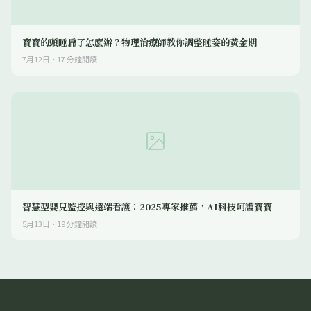
寶寶的頭睡扁了怎麼辦？物理治療師教你調整睡姿的黃金期
7月12日
·
17
分鐘閱讀
智慧型嬰兒監控與遠端看護：2025專家推薦，AI科技呵護寶寶
5月13日
·
19
分鐘閱讀