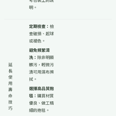
考包裝上的說
明。
定期檢查：
檢
查破損、起球
或褪色。
避免頻繁清
洗：
除非明顯
延
髒污，輕微污
長
漬可用濕布擦
使
拭。
用
選擇高品質抱
壽
命
毯：
購買材質
技
優良、做工精
巧
細的抱毯。