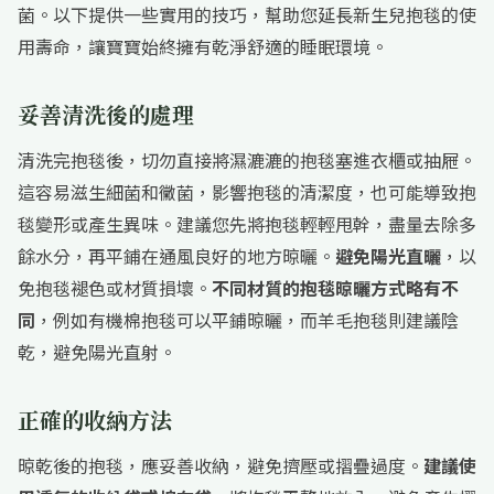
菌。以下提供一些實用的技巧，幫助您延長新生兒抱毯的使
用壽命，讓寶寶始終擁有乾淨舒適的睡眠環境。
妥善清洗後的處理
清洗完抱毯後，切勿直接將濕漉漉的抱毯塞進衣櫃或抽屜。
這容易滋生細菌和黴菌，影響抱毯的清潔度，也可能導致抱
毯變形或產生異味。建議您先將抱毯輕輕甩幹，盡量去除多
餘水分，再平鋪在通風良好的地方晾曬。
避免陽光直曬
，以
免抱毯褪色或材質損壞。
不同材質的抱毯晾曬方式略有不
同
，例如有機棉抱毯可以平鋪晾曬，而羊毛抱毯則建議陰
乾，避免陽光直射。
正確的收納方法
晾乾後的抱毯，應妥善收納，避免擠壓或摺疊過度。
建議使