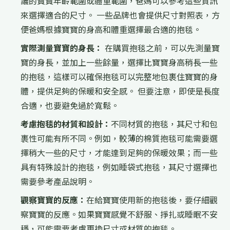
議的寶寶年齡範圍或體重範圍，爸媽可以參考這些資訊
來選擇適合的尺寸。 一些品牌也會提供尺寸對照表，方
便爸媽根據寶寶的身高和體重選擇最合適的抱毯。
實際測量寶寶的身長：
在購買抱毯之前，可以先測量寶
寶的身長，並加上一些餘量，選擇比寶寶身高稍長一些
的抱毯，這樣可以確保抱毯可以完整地包裹住寶寶的身
體，提供足夠的保暖和安全感。 但要注意，即使是長度
合適，也要避免過於寬鬆。
考慮抱毯的材質和設計：
不同材質的抱毯，其尺寸和包
裹性可能有所不同。例如，較薄的棉質抱毯可能需要選
擇稍大一些的尺寸，才能達到足夠的保暖效果；而一些
具有特殊設計的抱毯，例如睡袋式抱毯，其尺寸選擇也
需要參考產品說明。
觀察寶寶的反應：
在給寶寶使用新的抱毯後，要仔細觀
察寶寶的反應。如果寶寶感覺不舒服、掙扎或睡眠不安
穩，可能需要考慮更換尺寸或材質的抱毯。