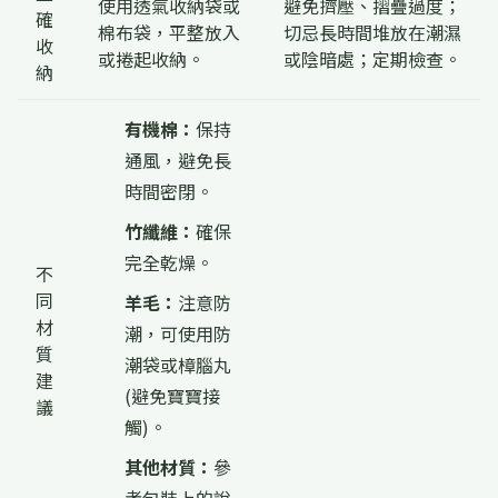
使用透氣收納袋或
避免擠壓、摺疊過度；
確
棉布袋，平整放入
切忌長時間堆放在潮濕
收
或捲起收納。
或陰暗處；定期檢查。
納
有機棉：
保持
通風，避免長
時間密閉。
竹纖維：
確保
完全乾燥。
不
同
羊毛：
注意防
材
潮，可使用防
質
潮袋或樟腦丸
建
(避免寶寶接
議
觸)。
其他材質：
參