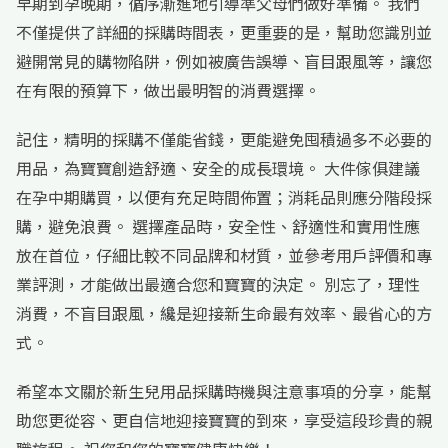
早期到孕晚期，循序漸進地引導準父母們做好準備。 我們
不僅提供了詳細的採購時間表，更重要的是，幫助您識別並
避開常見的購物陷阱，例如被廣告誤導、盲目跟風等，讓您
在有限的預算下，做出最明智的消費選擇。
記住，精明的採購不僅能省錢，更能避免囤積過多不必要的
用品，為寶寶創造舒適、安全的成長環境。 大件傢俱建議
在孕中期購買，以便有充足時間佈置；消耗品則應分階段採
購，避免浪費。 選擇產品時，安全性、舒適性和實用性應
放在首位，仔細比較不同品牌和材質，並參考用戶評價和專
業評測，才能做出最適合您和寶寶的決定。 別忘了，理性
消費，不盲目跟風，纔是迎接新生命最有效率、最省心的方
式。
希望本文關於新生兒用品採購時機與注意事項的分享，能幫
助您更從容、更自信地迎接寶寶的到來，享受這段珍貴的親