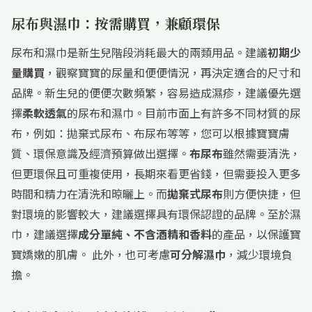
尿布與濕巾：按需購買，兼顧環保
尿布和濕巾是新生兒階段消耗最大的兩類用品。建議
初期少
量購買
，觀察寶寶的尿量和便便情況，再決定適合的尺寸和
品牌。新生兒的便便次數頻繁，容易造成濕疹，建議優先選
擇
柔軟透氣
的尿布和濕巾。目前市面上有許多不同材質的尿
布，例如：拋棄式尿布、布尿布等等，您可以根據寶寶膚
質、環保意識及經濟預算做出選擇。
布尿布
雖然需要清洗，
但更環保且可重複使用，長期來看更省錢，但需要投入更多
時間和精力在清洗和晾曬上。而
拋棄式尿布
則方便快捷，但
對環境的影響較大，建議選擇具有環保認證的品牌。至於濕
巾，建議選擇
成分單純、不含酒精和香料
的產品，以保護寶
寶嬌嫩的肌膚。 此外，也可考慮
可分解濕巾
，減少環境負
擔。