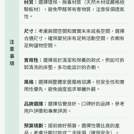
材質：
選擇環保、無毒材質（天然木材或嚴格檢
驗板材），避免甲醛等有害物質，注意傢俱透氣
性。
尺寸：
考慮房間空間和寶寶未來成長空間，選擇
合適尺寸，確保嬰兒床有足夠活動空間，衣櫥有
注
足夠儲物空間。
意
事
實用性：
選擇易於清潔和保養的款式，例如可拆
項
卸清洗的床墊，多功能設計的衣櫥。
風格：
選擇與整體家居風格協調，但安全性和實
用性優先，避免過度追求華麗外觀。
品牌選擇：
選擇信譽良好、口碑好的品牌，參考
用戶評價和專業評測。
預算規劃：
提前做好預算，選擇性價比高的產
品，考慮分期付款或二手傢俱（確保安全）。