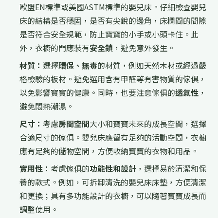
歐盟EN標準或美國ASTM標準的嬰兒床。仔細檢查嬰兒
床的結構是否穩固，是否有尖銳的邊角，床欄間的間隙
是否符合安全規範，防止寶寶的小手或小頭卡住。此
外，衣櫥的門應裝有
安全鎖
，避免意外發生。
材質：
選擇
環保、無毒
的材質，例如天然木材或經過嚴
格檢驗的板材。避免選用含有甲醛等有害物質的傢俱，
以免影響寶寶的健康。同時，也要注意傢俱的
透氣性
，
避免悶熱潮濕。
尺寸：
考慮
房間空間
大小和寶寶未來的成長空間，選擇
合適尺寸的傢俱。嬰兒床應留有足夠的活動空間，衣櫥
應有足夠的儲物空間，方便收納寶寶的衣物和用品。
實用性：
考慮傢俱的
功能性和設計
，選擇易於清潔和保
養的款式。例如，可拆卸清洗的嬰兒床床墊，方便清潔
和更換；具有多功能設計的衣櫥，可以隨著寶寶成長而
調整使用。