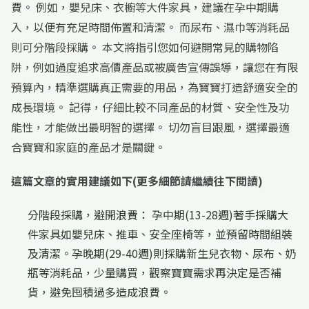
費。 例如，嬰兒床、衣櫥等大件家具，建議在孕中期購
入，以便有充足時間佈置和清潔。 而尿布、濕巾等消耗品
則可分階段採購。 本文將指引您如何避開常見的購物陷
阱，例如過度追求高價產品或被廣告宣傳誤導，讓您在有限
預算內，精準選購真正需要的用品，為寶寶打造舒適安全的
成長環境。 記得，仔細比較不同產品的材質、安全性及功
能性，才能做出最明智的選擇。 切勿盲目跟風，選擇最適
合寶寶和家庭的產品才是關鍵。
這篇文章的實用建議如下(更多細節請繼續往下閱讀)
分階段採購，避開浪費： 孕中期(13-28週)著手採購大
件家具如嬰兒床、推車、安全座椅等，並預留時間組裝
及清潔。孕晚期(29-40週)則採購新生兒衣物、尿布、奶
瓶等消耗品，少量購買，觀察寶寶需求再決定是否補
貨，避免囤積過多造成浪費。