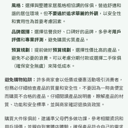
風格：
選擇與整體家居風格相協調的傢俱，營造舒適和
諧的居住環境。但
不要過於追求華麗的外觀
，以安全性
和實用性為首要考慮因素。
品牌選擇：
選擇信譽良好、口碑好的品牌，多參考
用戶
評價
和
專業評測
，避免購買劣質產品。
預算規劃：
提前做好
預算規劃
，選擇性價比高的產品，
避免不必要的浪費。可以考慮分期付款或選擇二手傢俱
（確保安全無虞）來降低成本。
避免購物陷阱：
許多商家會以低價或優惠活動吸引消費者，
但務必仔細檢查產品的質量和安全性，不要因為一時貪便宜
而購買不合格的產品。仔細閱讀產品說明書，瞭解產品的材
質、功能和安全標準，並與商家確認退換貨政策。
購買大件傢俱前，建議準父母們多做功課，參考相關資訊和
用戶評價，並親自到實體店體驗，確保產品符合自己的需求