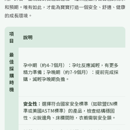
和預期。唯有如此，才能為寶寶打造一個安全、舒適、健康
的成長環境。
項
說明
目
最
佳
孕中期（約4-7個月）：孕吐反應減輕，有更多
採
精力準備；孕晚期（約7-9個月）：提前完成採
購
購，減輕孕晚期負擔。
時
機
安全性：
選擇符合國家安全標準（如歐盟EN標
準或美國ASTM標準）的產品，檢查結構穩固
性、尖銳邊角、床欄間隙，衣櫥需裝安全鎖。