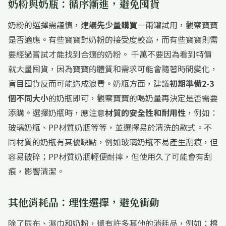
奶粉與奶瓶：循序漸進，避免囤貨
奶粉的選擇需謹慎，建議
先少量購買
一兩罐試用，觀察寶寶
是否適應。有些寶寶對奶粉的接受度較高，而有些寶寶則需
要經過嘗試才能找到合適的奶粉。 千萬不要因為看到特價
就大量囤貨，因為寶寶的體質和需求可能會隨著時間變化，
盲目囤貨反而可能造成浪費。奶瓶方面，建議
初期準備2-3
個不同大小
的奶瓶即可，觀察寶寶的喝奶量再決定是否需要
添購。選擇奶瓶時，應注意
材質的安全性和耐用性
，例如：
玻璃奶瓶、PP材質奶瓶等等，並選擇易於清洗的款式。不
同材質的奶瓶有其優缺點，例如玻璃奶瓶不易產生刮痕，但
容易破碎；PP材質奶瓶輕便耐摔，但使用久了可能會有刮
痕，影響清潔。
其他消耗品：理性選擇，避免衝動
除了尿布、濕巾和奶粉，還有許多其他的消耗品，例如：棉