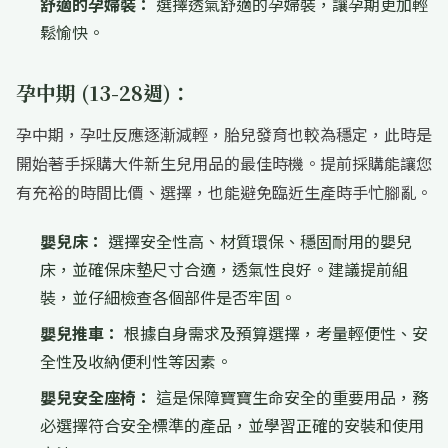
舒適的孕婦裝：
選擇透氣舒適的孕婦裝，讓孕期更加輕
鬆愉快。
孕中期 (13-28週)：
孕中期，孕吐反應逐漸減輕，胎兒發育也較為穩定，此時是
開始著手採購大件新生兒用品的最佳時機。提前採購能讓您
有充裕的時間比價、選擇，也能避免臨近生產時手忙腳亂。
嬰兒床：
選擇安全性高、材質環保、穩固耐用的嬰兒
床，並確保床墊尺寸合適，透氣性良好。建議提前組
裝，並仔細檢查各個部件是否牢固。
嬰兒推車：
根據自身需求及預算選擇，考量輕便性、安
全性及收納便利性等因素。
嬰兒安全座椅：
這是保障寶寶生命安全的重要用品，務
必選擇符合安全標準的產品，並學習正確的安裝和使用